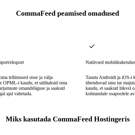
CommaFeed peamised omadused
ort/eksport
Natiivsed mobiilirakendu
oma tellimused sisse ja välja
Tasuta Androidi ja iOS-i
e OPML-i kaudu, et säilitaksid oma
ühenduvad sinu ise majuta
arjumuste omandiõiguse ja saaksid
kaudu, et saaksid liikvel 
gal ajal vahetada.
kolmandale osapoolele av
Miks kasutada CommaFeed Hostingeris