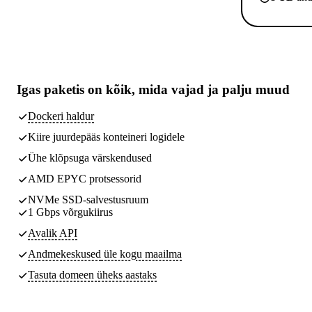
Igas paketis on kõik,
mida vajad
ja palju muud
Dockeri haldur
Kiire juurdepääs konteineri logidele
Ühe klõpsuga värskendused
AMD EPYC protsessorid
NVMe SSD-salvestusruum
1 Gbps võrgukiirus
Avalik API
Andmekeskused
üle kogu maailma
Tasuta domeen üheks aastaks