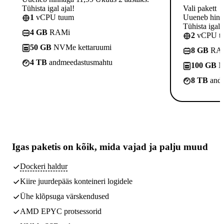
Tühista igal ajal!
Vali pakett
1
vCPU tuum
Uueneb hinna
Tühista igal a
4 GB
RAMi
2
vCPU t
50 GB
NVMe kettaruumi
8 GB
RA
4 TB
andmeedastusmahtu
100 GB
N
8 TB
andm
Igas paketis on kõik,
mida vajad
ja palju muud
Dockeri haldur
Kiire juurdepääs konteineri logidele
Ühe klõpsuga värskendused
AMD EPYC protsessorid