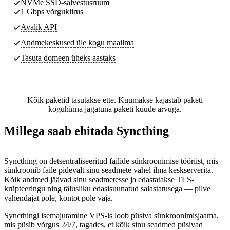
NVMe SSD-salvestusruum
1 Gbps võrgukiirus
Avalik API
Andmekeskused
üle kogu maailma
Tasuta domeen üheks aastaks
Kõik paketid tasutakse ette. Kuumakse kajastab paketi
koguhinna jagatuna paketi kuude arvuga.
Millega saab ehitada Syncthing
Syncthing on detsentraliseeritud failide sünkroonimise tööriist, mis
sünkroonib faile pidevalt sinu seadmete vahel ilma keskserverita.
Kõik andmed jäävad sinu seadmetesse ja edastatakse TLS-
krüpteeringu ning täiusliku edasisuunatud salastatusega — pilve
vahendajat pole, kontot pole vaja.
Syncthingi isemajutamine VPS-is loob püsiva sünkroonimisjaama,
mis püsib võrgus 24/7, tagades, et kõik sinu seadmed püsivad