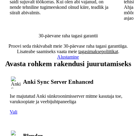
saidi sujuvalt töökorras. Kui olen abi vajanud, on
tehisi
nende tehniline tugimeeskond olnud kiire, teadlik ja
Ahjaa,
siiralt abivalmis.
mõõna
asjaos
30-päevane raha tagasi garantii
Proovi seda riskivabalt meie 30-päevase raha tagasi garantiiga.
Lisateabe saamiseks vaata meie
tagasimaksepoliitikat
.
Alustamine
Avasta rohkem rakendusi juurutamiseks
Anki Sync Server Enhanced
Ise majutatud Anki sünkroonimisserver mitme kasutaja toe,
varukoopiate ja veebijuhtpaneeliga
Vali
Blender