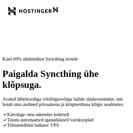
Kuni 69% allahindlust Syncthing tootele
Paigalda Syncthing ühe
klõpsuga.
Avatud lähtekoodiga võrdõigusvõrgu failide sünkroonimine, mis
hoiab sinu andmed privaatsena ja krüpteerituna kõigis seadmetes.
Käivitage oma rakendus koheselt
Tasuta automaatsed iganädalased varukoopiad
Tehisintellekti hallatav VPS