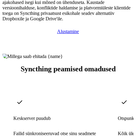
ajakohased isegi kui mõned on ühenduseta. Kaustade
versioonihalduse, konfliktide haldamise ja platvormiüleste klientide
toega on Syncthing privaatsust esikohale seadev alternatiiv
Dropboxile ja Google Drive'ile.
Alustamine
Syncthing peamised omadused
Keskserver puudub
Otspunkt
Failid sünkroniseeruvad otse sinu seadmete
Kõik üle