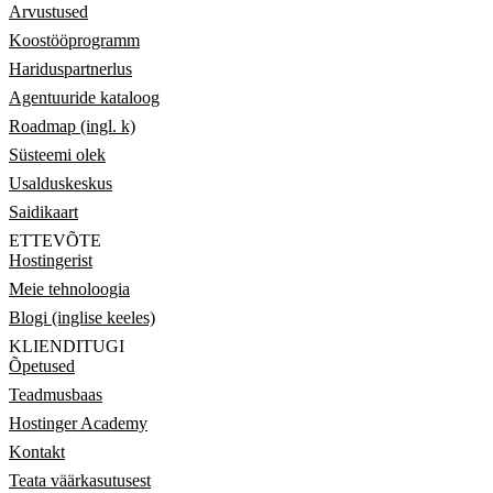
Arvustused
Koostööprogramm
Hariduspartnerlus
Agentuuride kataloog
Roadmap (ingl. k)
Süsteemi olek
Usalduskeskus
Saidikaart
ETTEVÕTE
Hostingerist
Meie tehnoloogia
Blogi (inglise keeles)
KLIENDITUGI
Õpetused
Teadmusbaas
Hostinger Academy
Kontakt
Teata väärkasutusest