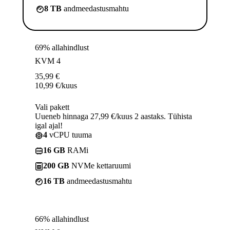
8 TB
andmeedastusmahtu
69% allahindlust
KVM 4
35,99
€
10,99
€
/kuus
Vali pakett
Uueneb hinnaga 27,99 €/kuus 2 aastaks. Tühista
igal ajal!
4
vCPU tuuma
16 GB
RAMi
200 GB
NVMe kettaruumi
16 TB
andmeedastusmahtu
66% allahindlust