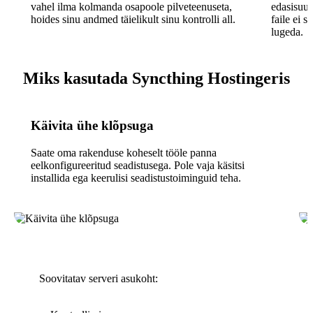
vahel ilma kolmanda osapoole pilveteenuseta,
edasisuun
hoides sinu andmed täielikult sinu kontrolli all.
faile ei s
lugeda.
Miks kasutada Syncthing Hostingeris
Käivita ühe klõpsuga
Saate oma rakenduse koheselt tööle panna
eelkonfigureeritud seadistusega. Pole vaja käsitsi
installida ega keerulisi seadistustoiminguid teha.
Soovitatav serveri asukoht: