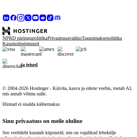
NPRD päringupoliitika
Privaatsusavaldus
Tagasimaksepoliitika
Kasutustingimused
ja teised
© 2004-2026 Hostinger - Käivita, kasva ja edene veebis, toetab AI,
mis annab võimu sulle.
Hinnad ei sisalda käibemaksu
Sinu privaatsus on meile oluline
See veebileht kasutab küpsiseid, mis on vajalikud lehekülje