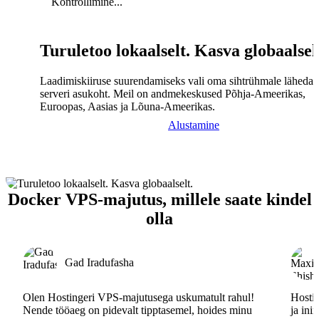
Kontrollimine...
Turuletoo lokaalselt. Kasva globaalsel
Laadimiskiiruse suurendamiseks vali oma sihtrühmale lähedal
serveri asukoht. Meil on andmekeskused Põhja-Ameerikas,
Euroopas, Aasias ja Lõuna-Ameerikas.
Alustamine
Docker VPS-majutus, millele saate kindel
olla
Gad Iradufasha
Olen Hostingeri VPS-majutusega uskumatult rahul!
Hostin
Nende tööaeg on pidevalt tipptasemel, hoides minu
ja ini