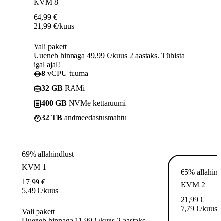
KVM 8
64,99
€
21,99
€
/kuus
Vali pakett
Uueneb hinnaga 49,99 €/kuus 2 aastaks. Tühista
igal ajal!
8
vCPU tuuma
32 GB
RAMi
400 GB
NVMe kettaruumi
32 TB
andmeedastusmahtu
69% allahindlust
KVM 1
65% allahind
17,99
€
KVM 2
5,49
€
/kuus
21,99
€
7,79
€
/kuus
Vali pakett
Uueneb hinnaga 11,99 €/kuus 2 aastaks.