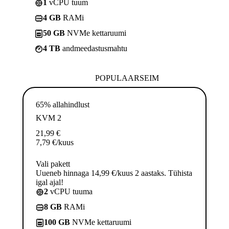
1
vCPU tuum
4 GB
RAMi
50 GB
NVMe kettaruumi
4 TB
andmeedastusmahtu
POPULAARSEIM
65% allahindlust
KVM 2
21,99
€
7,79
€
/kuus
Vali pakett
Uueneb hinnaga 14,99 €/kuus 2 aastaks. Tühista
igal ajal!
2
vCPU tuuma
8 GB
RAMi
100 GB
NVMe kettaruumi