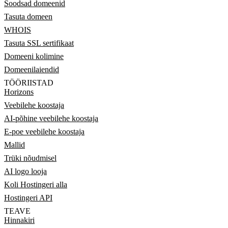
Soodsad domeenid
Tasuta domeen
WHOIS
Tasuta SSL sertifikaat
Domeeni kolimine
Domeenilaiendid
TÖÖRIISTAD
Horizons
Veebilehe koostaja
AI-põhine veebilehe koostaja
E-poe veebilehe koostaja
Mallid
Trüki nõudmisel
AI logo looja
Koli Hostingeri alla
Hostingeri API
TEAVE
Hinnakiri