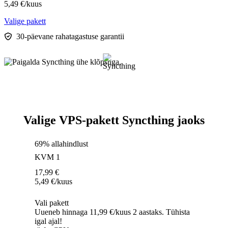
5,49
€
/kuus
Valige pakett
30-päevane rahatagastuse garantii
Valige VPS-pakett Syncthing jaoks
69% allahindlust
KVM 1
17,99
€
5,49
€
/kuus
Vali pakett
Uueneb hinnaga 11,99 €/kuus 2 aastaks. Tühista
igal ajal!