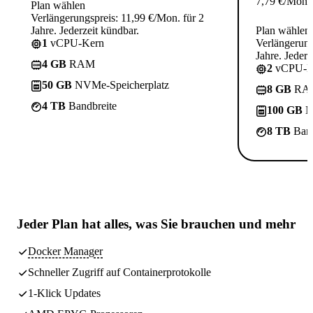
7,79
€
/Mon.
Plan wählen
Verlängerungspreis: 11,99 €/Mon. für 2
Jahre. Jederzeit kündbar.
Plan wählen
1
vCPU-Kern
Verlängerung
Jahre. Jederz
4 GB
RAM
2
vCPU-K
50 GB
NVMe-Speicherplatz
8 GB
RA
4 TB
Bandbreite
100 GB
N
8 TB
Band
Jeder Plan hat
alles, was Sie brauchen
und mehr
Docker Manager
Schneller Zugriff auf Containerprotokolle
1-Klick Updates