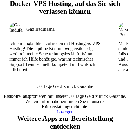
Docker VPS Hosting, auf das Sie sich
verlassen können
Gad Iradufasha
Ich bin unglaublich zufrieden mit Hostingers VPS
Mit Ho
Hosting! Die Uptime ist durchweg erstklassig,
dank d
wodurch meine Seite reibungslos läuft. Wann
falls 
immer ich Hilfe benötigte, war ihr technisches
und ih
Support-Team schnell, kompetent und wirklich
Ausse
hilfsbereit.
alle a
30 Tage Geld-zurück-Garantie
Risikofrei ausprobieren mit unserer 30 Tage Geld-zurück-Garantie.
Weitere Informationen finden Sie in unserer
Rückerstattungsrichtlinie
.
Loslegen
Weitere Apps zur Bereitstellung
entdecken