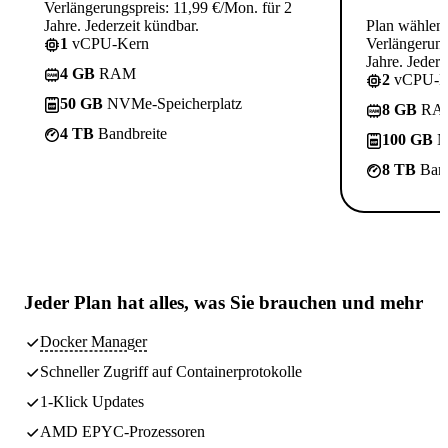
Verlängerungspreis: 11,99 €/Mon. für 2
Jahre. Jederzeit kündbar.
Plan wählen
1
vCPU-Kern
Verlängerung
Jahre. Jederz
4 GB
RAM
2
vCPU-K
50 GB
NVMe-Speicherplatz
8 GB
RA
4 TB
Bandbreite
100 GB
N
8 TB
Band
Jeder Plan hat
alles, was Sie brauchen
und mehr
Docker Manager
Schneller Zugriff auf Containerprotokolle
1-Klick Updates
AMD EPYC-Prozessoren