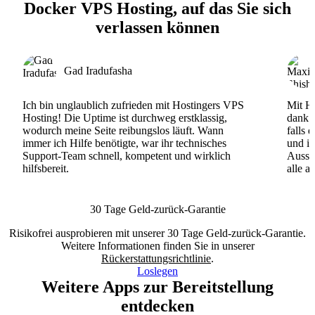
Docker VPS Hosting, auf das Sie sich
verlassen können
Gad Iradufasha
Ich bin unglaublich zufrieden mit Hostingers VPS
Mit Ho
Hosting! Die Uptime ist durchweg erstklassig,
dank d
wodurch meine Seite reibungslos läuft. Wann
falls 
immer ich Hilfe benötigte, war ihr technisches
und ih
Support-Team schnell, kompetent und wirklich
Ausse
hilfsbereit.
alle a
30 Tage Geld-zurück-Garantie
Risikofrei ausprobieren mit unserer 30 Tage Geld-zurück-Garantie.
Weitere Informationen finden Sie in unserer
Rückerstattungsrichtlinie
.
Loslegen
Weitere Apps zur Bereitstellung
entdecken