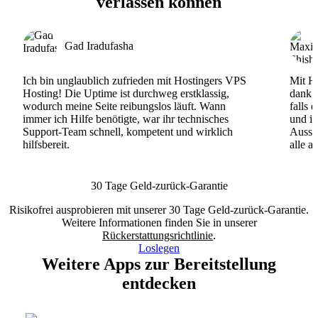
verlassen können
Gad Iradufasha
Ich bin unglaublich zufrieden mit Hostingers VPS
Mit Ho
Hosting! Die Uptime ist durchweg erstklassig,
dank d
wodurch meine Seite reibungslos läuft. Wann
falls 
immer ich Hilfe benötigte, war ihr technisches
und ih
Support-Team schnell, kompetent und wirklich
Ausse
hilfsbereit.
alle a
30 Tage Geld-zurück-Garantie
Risikofrei ausprobieren mit unserer 30 Tage Geld-zurück-Garantie.
Weitere Informationen finden Sie in unserer
Rückerstattungsrichtlinie
.
Loslegen
Weitere Apps zur Bereitstellung
entdecken