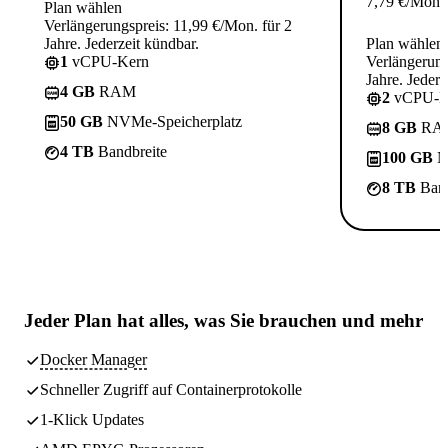
7,79
€
/Mon.
Plan wählen
Verlängerungspreis: 11,99 €/Mon. für 2
Jahre. Jederzeit kündbar.
Plan wählen
1
vCPU-Kern
Verlängerung
Jahre. Jederz
4 GB
RAM
2
vCPU-K
50 GB
NVMe-Speicherplatz
8 GB
RA
4 TB
Bandbreite
100 GB
N
8 TB
Band
Jeder Plan hat
alles, was Sie brauchen
und mehr
Docker Manager
Schneller Zugriff auf Containerprotokolle
1-Klick Updates