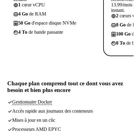
1
cœur vCPU
13.99/mois p
instant.
4 Go
de RAM
2
cœurs 
50 Go
d'espace disque NVMe
8 Go
de 
4 To
de bande passante
100 Go
d'
8 To
de ba
Chaque plan comprend
tout ce dont vous avez
besoin
et bien plus encore
Gestionnaire Docker
Accès rapide aux journaux des conteneurs
Mises à jour en un clic
Processeurs AMD EPYC