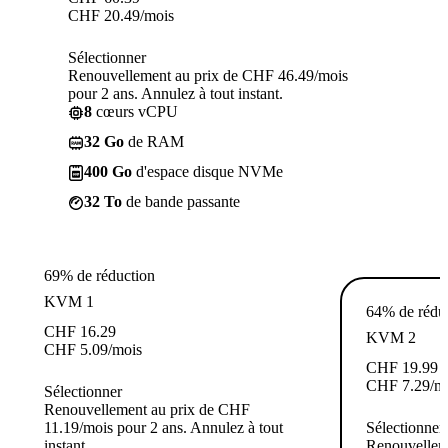
CHF
20.49
/mois
Sélectionner
Renouvellement au prix de CHF 46.49/mois
pour 2 ans. Annulez à tout instant.
8
cœurs vCPU
32 Go
de RAM
400 Go
d'espace disque NVMe
32 To
de bande passante
69% de réduction
KVM 1
64% de rédu
CHF
16.29
KVM 2
CHF
5.09
/mois
CHF
19.99
CHF
7.29
/m
Sélectionner
Renouvellement au prix de CHF
11.19/mois pour 2 ans. Annulez à tout
Sélectionner
instant.
Renouvellem