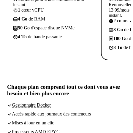
instant.
Renouvellem
1
cœur vCPU
13.99/mois p
instant.
4 Go
de RAM
2
cœurs 
50 Go
d'espace disque NVMe
8 Go
de 
4 To
de bande passante
100 Go
d'
8 To
de ba
Chaque plan comprend
tout ce dont vous avez
besoin
et bien plus encore
Gestionnaire Docker
Accès rapide aux journaux des conteneurs
Mises à jour en un clic
Processeurs AMD EPYC