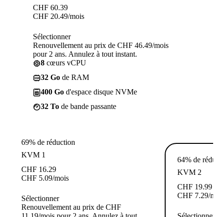
CHF
60.39
CHF
20.49
/mois
Sélectionner
Renouvellement au prix de CHF 46.49/mois
pour 2 ans. Annulez à tout instant.
8
cœurs vCPU
32 Go
de RAM
400 Go
d'espace disque NVMe
32 To
de bande passante
69% de réduction
KVM 1
64% de rédu
CHF
16.29
KVM 2
CHF
5.09
/mois
CHF
19.99
CHF
7.29
/m
Sélectionner
Renouvellement au prix de CHF
11.19/mois pour 2 ans. Annulez à tout
Sélectionner