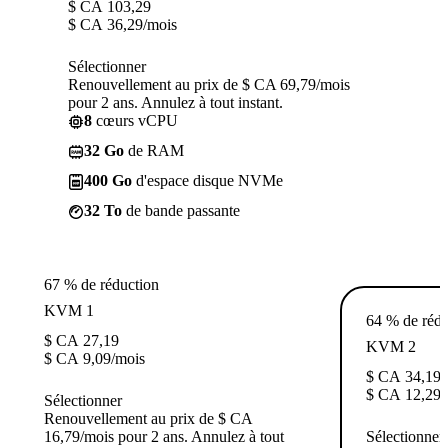
$ CA
103,29
$ CA
36,29
/mois
Sélectionner
Renouvellement au prix de $ CA 69,79/mois
pour 2 ans. Annulez à tout instant.
8
cœurs vCPU
32 Go
de RAM
400 Go
d'espace disque NVMe
32 To
de bande passante
67 % de réduction
KVM 1
64 % de rédu
$ CA
27,19
KVM 2
$ CA
9,09
/mois
$ CA
34,19
$ CA
12,29
/
Sélectionner
Renouvellement au prix de $ CA
16,79/mois pour 2 ans. Annulez à tout
Sélectionner