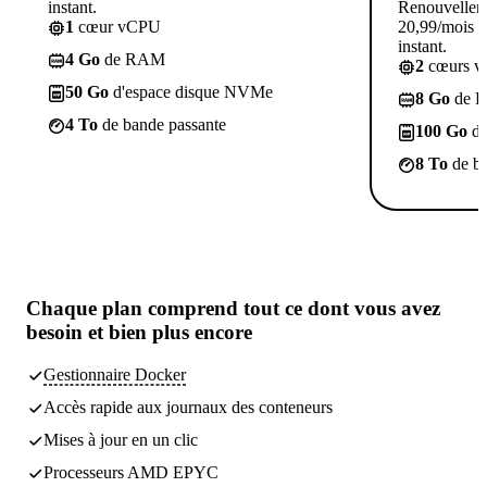
instant.
Renouvellem
1
cœur vCPU
20,99/mois p
instant.
4 Go
de RAM
2
cœurs 
50 Go
d'espace disque NVMe
8 Go
de 
4 To
de bande passante
100 Go
d'
8 To
de ba
Chaque plan comprend tout
ce dont vous avez
besoin
et bien plus encore
Gestionnaire Docker
Accès rapide aux journaux des conteneurs
Mises à jour en un clic
Processeurs AMD EPYC