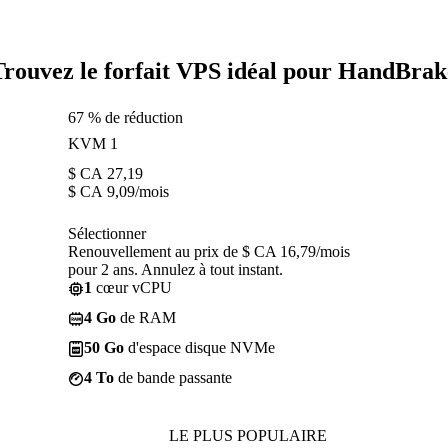
Trouvez le forfait VPS idéal pour HandBrak
67 % de réduction
KVM 1
$ CA
27,19
$ CA
9,09
/mois
Sélectionner
Renouvellement au prix de $ CA 16,79/mois
pour 2 ans. Annulez à tout instant.
1
cœur vCPU
4 Go
de RAM
50 Go
d'espace disque NVMe
4 To
de bande passante
LE PLUS POPULAIRE