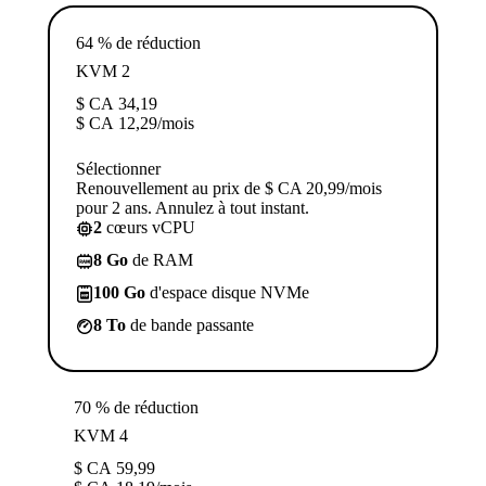
64 % de réduction
KVM 2
$ CA
34,19
$ CA
12,29
/mois
Sélectionner
Renouvellement au prix de $ CA 20,99/mois
pour 2 ans. Annulez à tout instant.
2
cœurs vCPU
8 Go
de RAM
100 Go
d'espace disque NVMe
8 To
de bande passante
70 % de réduction
KVM 4
$ CA
59,99