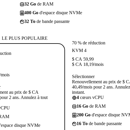
32 Go
de RAM
400 Go
d'espace disque NVMe
32 To
de bande passante
LE PLUS POPULAIRE
70 % de réduction
KVM 4
uction
$ CA
59,99
$ CA
18,19
/mois
/mois
Sélectionner
Renouvellement au prix de $ 
r
40,49/mois pour 2 ans. Annulez
ment au prix de $ CA
instant.
pour 2 ans. Annulez à tout
4
cœurs vCPU
16 Go
de RAM
vCPU
200 Go
d'espace disque NV
 RAM
16 To
de bande passante
'espace disque NVMe