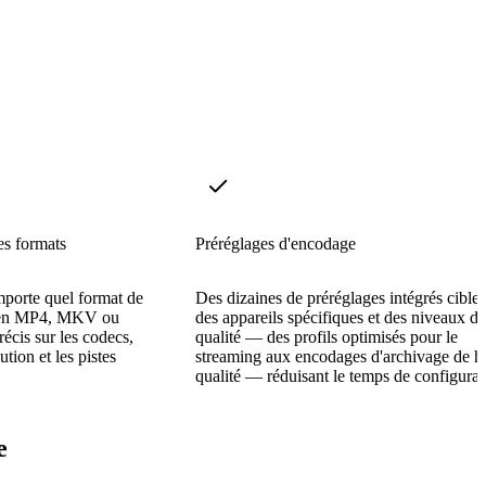
es formats
Préréglages d'encodage
mporte quel format de
Des dizaines de préréglages intégrés ciblen
it en MP4, MKV ou
des appareils spécifiques et des niveaux de
cis sur les codecs,
qualité — des profils optimisés pour le
ution et les pistes
streaming aux encodages d'archivage de h
qualité — réduisant le temps de configurat
e