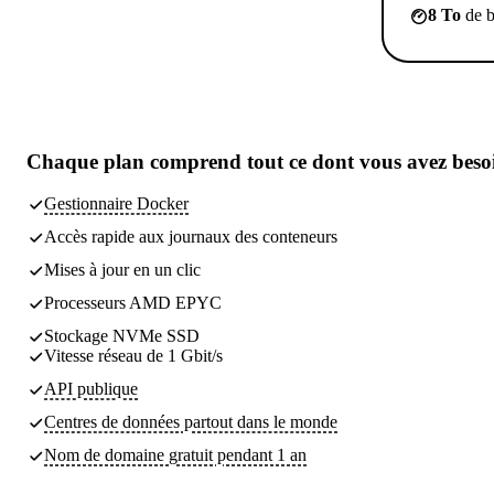
8 To
de b
Chaque plan comprend tout
ce dont vous avez beso
Gestionnaire Docker
Accès rapide aux journaux des conteneurs
Mises à jour en un clic
Processeurs AMD EPYC
Stockage NVMe SSD
Vitesse réseau de 1 Gbit/s
API publique
Centres de données partout dans le monde
Nom de domaine gratuit pendant 1 an