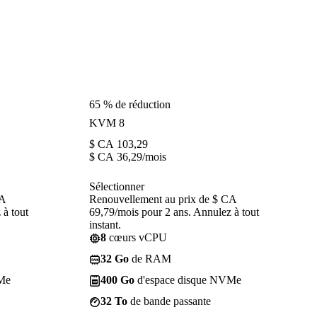
65 % de réduction
KVM 8
$ CA
103,29
$ CA
36,29
/mois
Sélectionner
CA
Renouvellement au prix de $ CA
 à tout
69,79/mois pour 2 ans. Annulez à tout
instant.
8
cœurs vCPU
32 Go
de RAM
Me
400 Go
d'espace disque NVMe
32 To
de bande passante