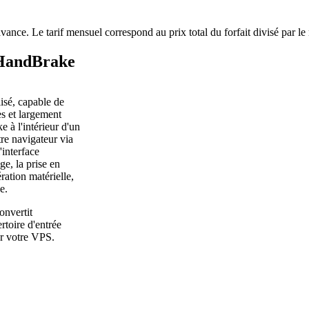
avance. Le tarif mensuel correspond au prix total du forfait divisé par l
 HandBrake
isé, capable de
s et largement
 l'intérieur d'un
re navigateur via
interface
e, la prise en
ration matérielle,
e.
onvertit
rtoire d'entrée
sur votre VPS.