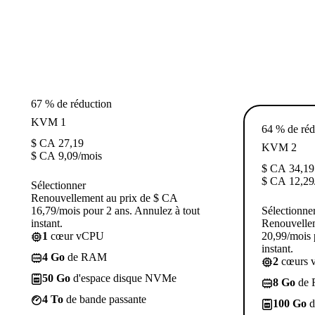
67 % de réduction
KVM 1
64 % de réd
$ CA
27,19
KVM 2
$ CA
9,09
/mois
$ CA
34,19
$ CA
12,29
Sélectionner
Renouvellement au prix de $ CA
16,79/mois pour 2 ans. Annulez à tout
Sélectionne
instant.
Renouvelle
1
cœur vCPU
20,99/mois 
instant.
4 Go
de RAM
2
cœurs 
50 Go
d'espace disque NVMe
8 Go
de
4 To
de bande passante
100 Go
d