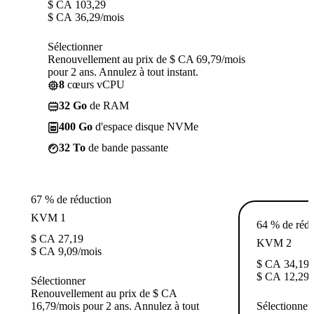
$ CA
103,29
$ CA
36,29
/mois
Sélectionner
Renouvellement au prix de $ CA 69,79/mois
pour 2 ans. Annulez à tout instant.
8
cœurs vCPU
32 Go
de RAM
400 Go
d'espace disque NVMe
32 To
de bande passante
67 % de réduction
KVM 1
64 % de rédu
$ CA
27,19
KVM 2
$ CA
9,09
/mois
$ CA
34,19
$ CA
12,29
/
Sélectionner
Renouvellement au prix de $ CA
16,79/mois pour 2 ans. Annulez à tout
Sélectionner