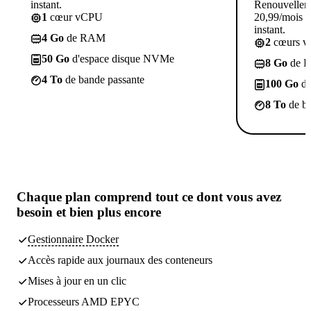
instant.
Renouvellem
1
cœur vCPU
20,99/mois p
instant.
4 Go
de RAM
2
cœurs 
50 Go
d'espace disque NVMe
8 Go
de 
4 To
de bande passante
100 Go
d'
8 To
de ba
Chaque plan comprend tout
ce dont vous avez
besoin
et bien plus encore
Gestionnaire Docker
Accès rapide aux journaux des conteneurs
Mises à jour en un clic
Processeurs AMD EPYC