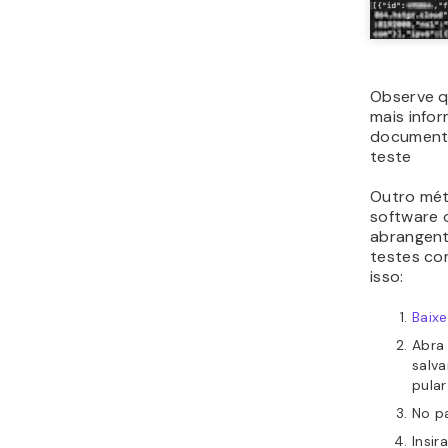
Observe q
mais info
documenta
teste
Outro mét
software o
abrangent
testes co
isso:
Baixe
Abra
salva
pular
No pa
Insir