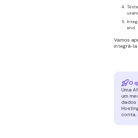
Teste
usan
Integ
end.
Vamos apr
integrá-la
O q
Uma AP
um mec
dados 
Hostin
conta,