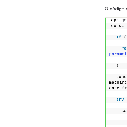
O código 
app.
ge
const 
if
(
re
paramet
}
  cons
machine
date_fr
try
    co
      