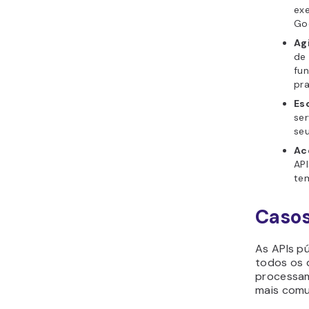
ex
Go
Ag
de
fun
pr
Es
ser
seu
Ac
API
te
Casos
As APIs p
todos os 
processam
mais comu