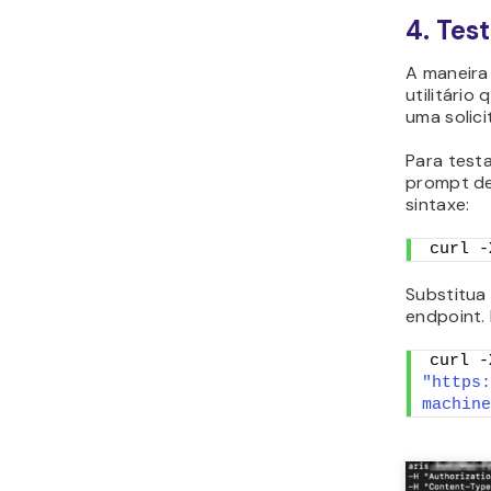
4. Tes
A maneira 
utilitário
uma solici
Para testa
prompt de
sintaxe:
curl -
Substitua
endpoint.
"https:
machine