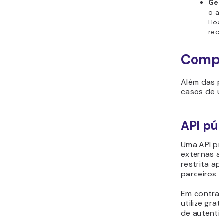
Ge
o a
Hos
re
Compa
Além das p
casos de 
API pú
Uma API p
externas a
restrita a
parceiros
Em contra
utilize g
de autent