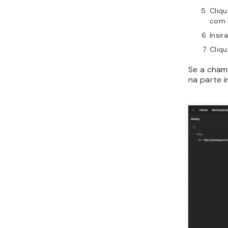
Cliqu
com 
Insir
Cliq
Se a cham
na parte i