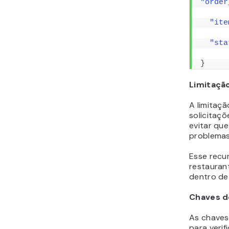
"order
"ite
"sta
}
Limitaçã
A limitaç
solicitaç
evitar qu
problemas
Esse recur
restauran
dentro de
Chaves d
As chaves
para verif