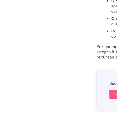
O 
apl
con
O 
que
Có
do 
Por exemp
integra à 
recursos