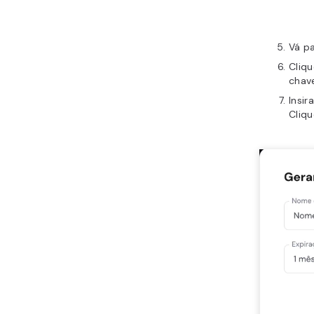
Vá p
Cliq
chave
Insir
Cliq