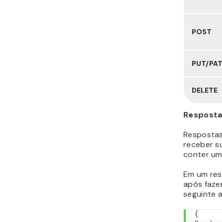
POST
PUT/PA
DELETE
Resposta
Respostas
receber s
conter uma
Em um res
após fazer
seguinte 
{