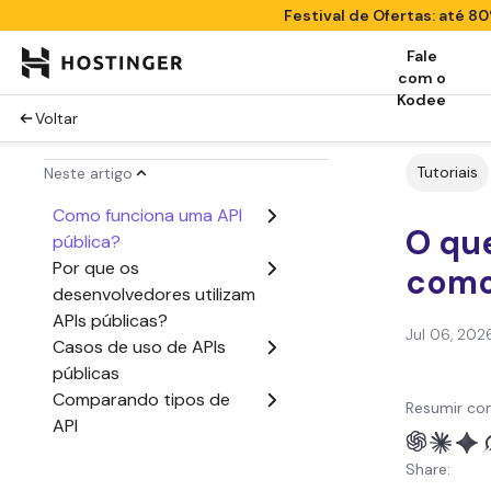
Festival de Ofertas: até 
Fale
com o
Kodee
Voltar
Tutoriais
Neste artigo
Como funciona uma API
O que
pública?
Por que os
como
desenvolvedores utilizam
APIs públicas?
Jul 06, 202
Casos de uso de APIs
públicas
Comparando tipos de
Resumir co
API
Como começar a usar
Share:
uma API pública?