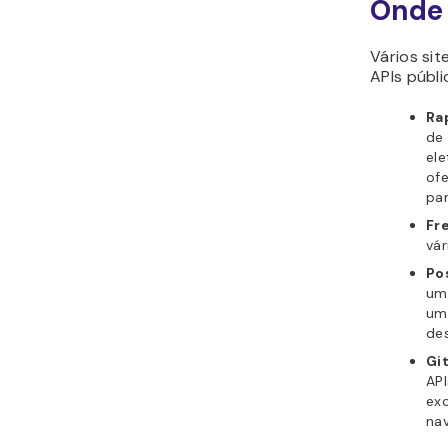
Onde 
Vários si
APIs públi
Ra
de 
ele
ofe
pa
Fr
vár
Po
um
um
des
Gi
API
exc
nav