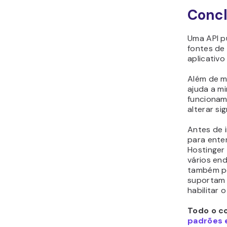
Conc
Uma API p
fontes de
aplicativo
Além de m
ajuda a m
funcionam
alterar si
Antes de 
para ente
Hostinger 
vários en
também po
suportam 
habilitar
Todo o co
padrões e