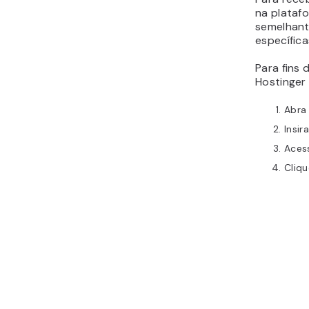
na plataf
semelhant
específica
Para fins
Hostinger 
Abra
Insir
Aces
Cliqu