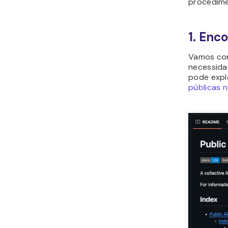
procedime
1. Enc
Vamos com
necessida
pode explo
públicas 