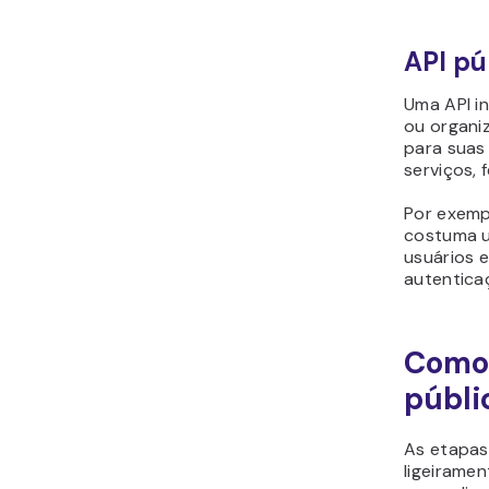
API pú
Uma API i
ou organi
para suas
serviços,
Por exemp
costuma us
usuários 
autentica
Como 
públi
As etapas
ligeirame