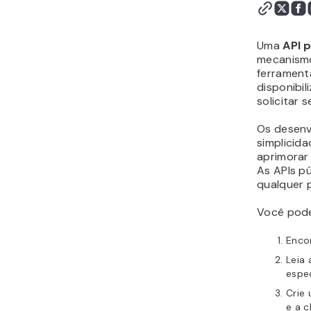
Onde encontrar APIs
públicas?
Conclusão
Uma
API 
mecanismo
ferramenta
disponibi
solicitar 
Os desenvo
simplicid
aprimorar
As APIs pú
qualquer p
Você pode
Enco
Leia
espec
Crie
e a c