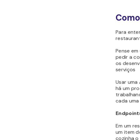
Como 
Para ente
restauran
Pense em 
pedir a co
os desenv
serviços
Usar uma 
há um pro
trabalhand
cada uma 
Endpoint
Em um res
um item d
cozinha o