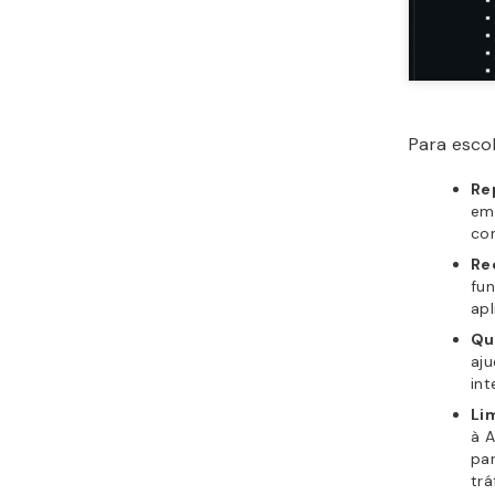
Para escol
Re
em
con
Re
fun
apl
Qu
aju
int
Li
à A
par
trá