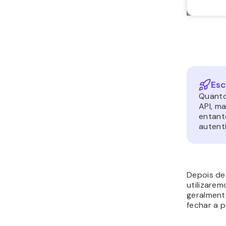
Esc
Quanto
API, m
entant
autent
Depois de 
utilizare
geralment
fechar a 