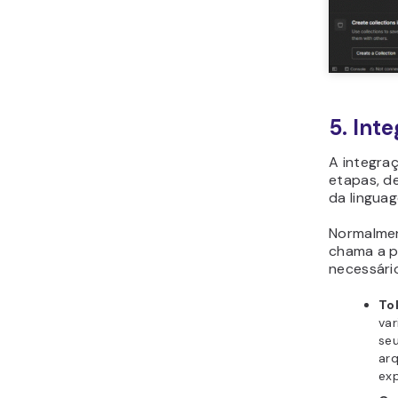
5. Int
A integraç
etapas, d
da lingua
Normalmen
chama a p
necessário
To
var
se
arq
exp