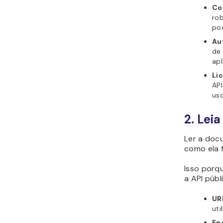
Co
rob
pod
Au
de 
apl
Li
API
uso
2. Lei
Ler a doc
como ela 
Isso porq
a API públ
UR
uti
En