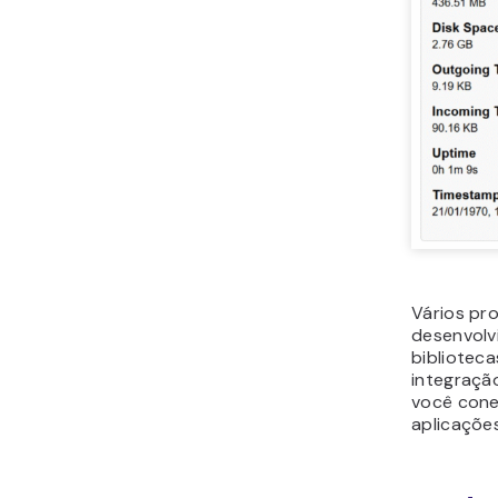
Vários pr
desenvolv
bibliotec
integraçã
você cone
aplicaçõe