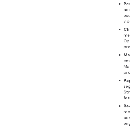
Pe
ac
ex
víd
Cl
met
Op
pre
Ma
em 
Map
pr
Pa
seg
Str
fa
Re
rec
co
en