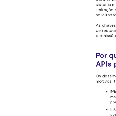
sistema m
limitação 
solicitante
As chaves
de restau
permissão
Por q
APIs 
Os desenv
motivos, t
Efi
ma
pr
In
des