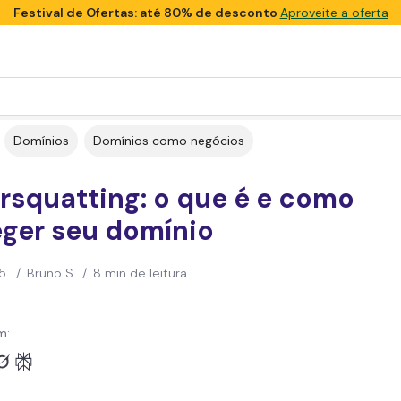
Festival de Ofertas: até 80% de desconto
Aproveite a oferta
Domínios
Domínios como negócios
rsquatting: o que é e como
eger seu domínio
5
/
Bruno S.
/
8 min de leitura
m: