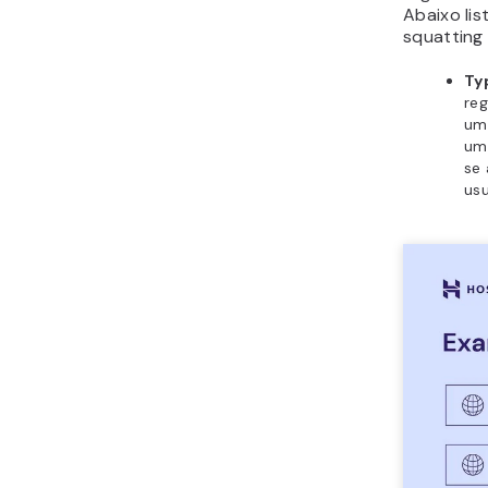
Abaixo li
squatting
Ty
reg
um 
um
se
usu