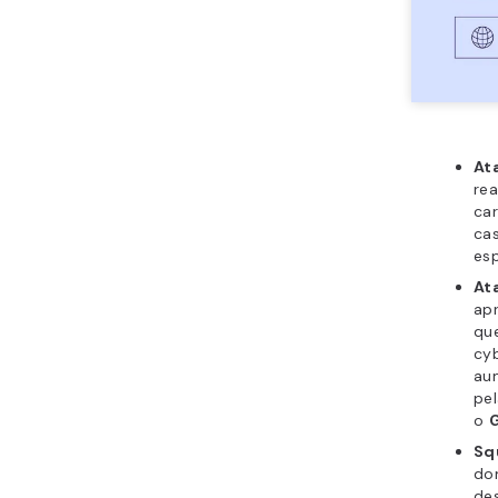
At
rea
car
ca
esp
At
ap
que
cyb
au
pe
o
G
Sq
do
des