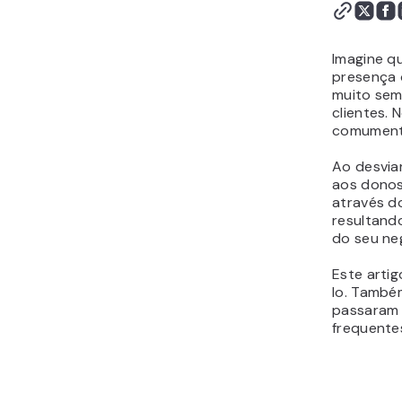
Imagine q
presença 
muito sem
clientes. 
comument
Ao desvia
aos donos
através do
resultand
do seu ne
Este artig
lo. També
passaram 
frequente