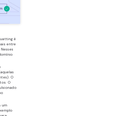
uatting é
ais entre
. Nesses
domínio
e
(aquelas
ntes). O
tos. O
ulsionado
mo
a um
exemplo
ara