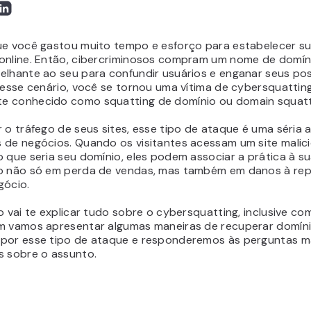
ue você gastou muito tempo e esforço para estabelecer s
online. Então, cibercriminosos compram um nome de domín
elhante ao seu para confundir usuários e enganar seus pos
Nesse cenário, você se tornou uma vítima de cybersquattin
e conhecido como squatting de domínio ou
domain squat
r o tráfego de seus sites, esse tipo de ataque é uma séria
 de negócios. Quando os visitantes acessam um site malic
 que seria seu domínio, eles podem associar a prática à s
o não só em perda de vendas, mas também em danos à re
gócio.
o vai te explicar tudo sobre o cybersquatting, inclusive co
m vamos apresentar algumas maneiras de recuperar domín
por esse tipo de ataque e responderemos às perguntas m
s sobre o assunto.