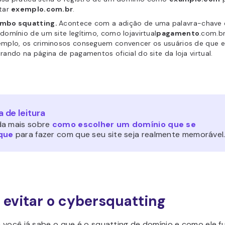
itar
exemplo.com.br
.
mbo squatting.
Acontece com a adição de uma palavra-chave 
domínio de um site legítimo, como lojavirtual
pagamento
.com.br
emplo, os criminosos conseguem convencer os usuários de que 
rando na página de pagamentos oficial do site da loja virtual.
a de leitura
a mais sobre
como escolher um domínio que se
que
para fazer com que seu site seja realmente memorável
evitar o cybersquatting
 você já sabe o que é o squatting de domínio e como ele f