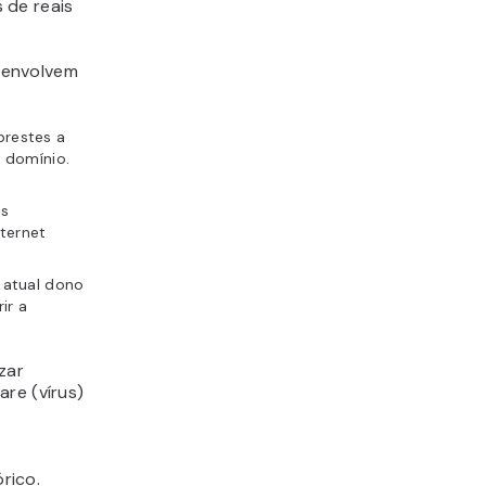
 de reais
 envolvem
prestes a
 domínio.
es
ternet
 atual dono
ir a
zar
are (vírus)
rico.