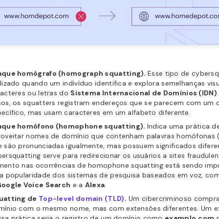
aque homógrafo (
homograph squatting
).
Esse tipo de cybersq
lizado quando um indivíduo identifica e explora semelhanças visu
acteres ou letras do
Sistema Internacional de Domínios (IDN)
sos, os
squatters
registram endereços que se parecem com um 
ecífico, mas usam caracteres em um alfabeto diferente.
aque homófono
(homophone squatting).
Indica uma prática d
roveitar nomes de domínio que contenham palavras homófonas 
 são pronunciadas igualmente, mas possuem significados difere
ersquatting serve para redirecionar os usuários a sites fraudulen
mento nas ocorrências de
homophone squatting
está sendo imp
la popularidade dos sistemas de pesquisa baseados em voz, co
oogle Voice Search
e a
Alexa
.
uatting de
Top-level domain (TLD)
.
Um cibercriminoso compr
mínio com o mesmo nome, mas com extensões diferentes. Um 
sa prática seria o registro de um domínio como
examplo.com
p