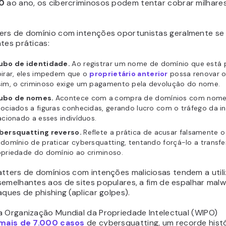
30
ao ano, os cibercriminosos podem tentar cobrar milhares
ters
de domínio com intenções oportunistas geralmente se
tes práticas:
ubo de identidade.
Ao registrar um nome de domínio que está 
pirar, eles impedem que o
proprietário anterior
possa renovar o
sim, o criminoso exige um pagamento pela devolução do nome.
ubo de nomes.
Acontece com a
compra de domínios com nom
ociados a figuras conhecidas, gerando lucro com o tráfego da in
acionado a esses indivíduos.
bersquatting reverso.
Reflete a prática de acusar falsamente o
domínio de praticar cybersquatting, tentando forçá-lo a transfer
opriedade do domínio ao criminoso.
atters
de domínios com intenções maliciosas tendem a utili
emelhantes aos de sites populares, a fim de espalhar malw
aques de phishing (aplicar golpes).
a Organização Mundial da Propriedade Intelectual (WIPO)
mais de 7.000 casos
de cybersquatting, um recorde histó