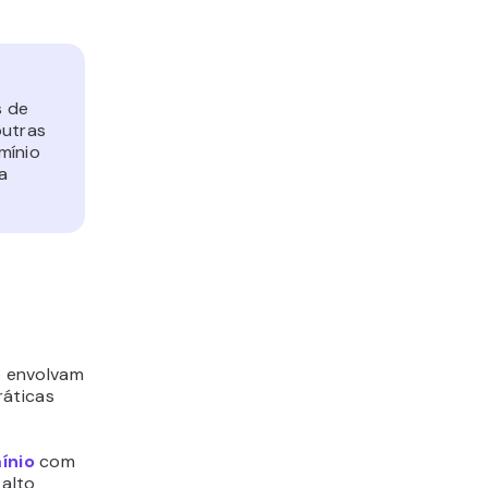
s de
outras
mínio
a
o envolvam
ráticas
ínio
com
 alto