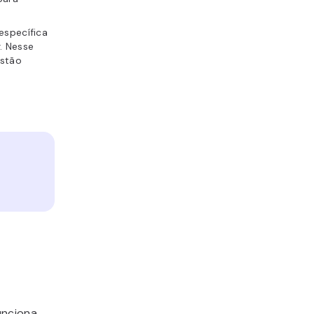
específica
. Nesse
estão
.
unciona,