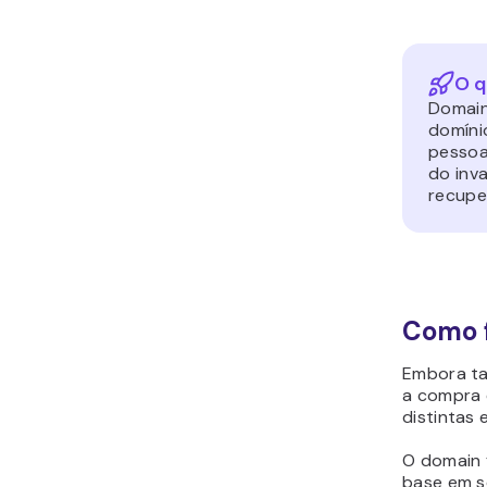
O q
Domain
domíni
pessoa
do inv
recupe
Como f
Embora t
a compra 
distintas 
O
domain f
base em s