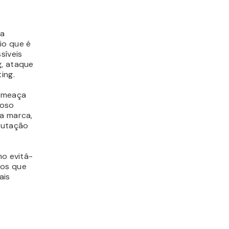
ua
io que é
síveis
g, ataque
ting
.
 ameaça
ioso
ua marca,
putação
mo evitá-
ios que
ais