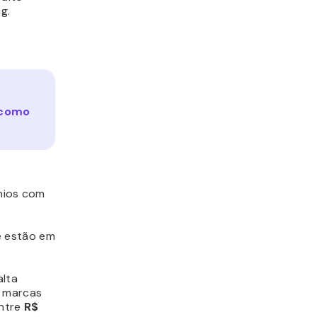
g.
como
nios com
e estão em
alta
s marcas
ntre
R$