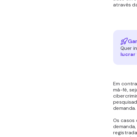
através d
Gan
Quer i
lucra
Em contra
má-fé, se
cibercrim
pesquisad
demanda.
Os casos 
demanda, 
registrad