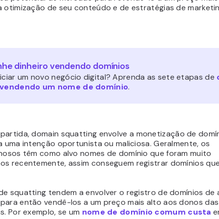
a otimização de seu conteúdo e de estratégias de marketin
he dinheiro vendendo domínios
niciar um novo negócio digital? Aprenda as sete etapas de
r vendendo um nome de domínio
.
partida,
domain squatting
envolve a monetização de domí
ja uma intenção oportunista ou maliciosa. Geralmente, os
inosos têm como alvo nomes de domínio que foram muito
os recentemente, assim conseguem registrar domínios qu
de squatting tendem a envolver o registro de domínios de 
para então vendê-los a um preço mais alto aos donos da
as. Por exemplo, se um
nome de domínio comum custa
e