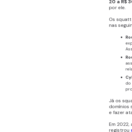
20 a R$ 
por ele.
Os
squat
nas seguin
Ro
ex
As
Ro
ass
rel
Cy
do 
pr
Já os
squ
domínios s
e fazer at
Em 2022, 
registrou