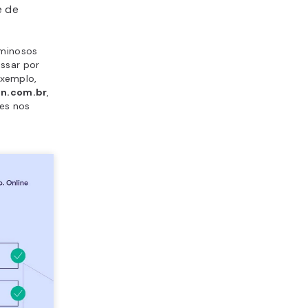
e de
iminosos
assar por
 exemplo,
n.com.br
,
es nos