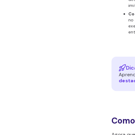
im
Co
no 
ex
ent
Dic
Aprend
desta
Como 
Agora que