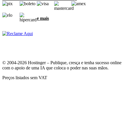
e mais
© 2004-2026 Hostinger – Publique, cresça e tenha sucesso online
com o apoio de uma IA que coloca o poder nas suas mãos.
Preços listados sem VAT
A sua privacidade é muito importante para nós
Nós usamos cookies para garantir a melhor experiência e para
coletar dados sobre como os visitantes interagem com o nosso site.
Ao clicar em "Aceitar", você concorda em usarmos todos os cookies
para anúncios, personalizações e análises, como descrito na nossa
Política de cookies
.