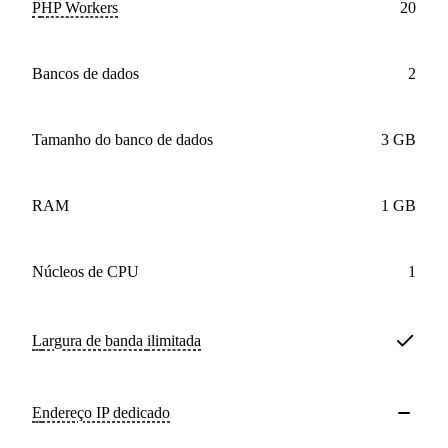
PHP Workers
20
bancos de dados
2
Tamanho do banco de dados
3 GB
RAM
1 GB
núcleos de CPU
1
Largura de banda
ilimitada
Endereço IP dedicado