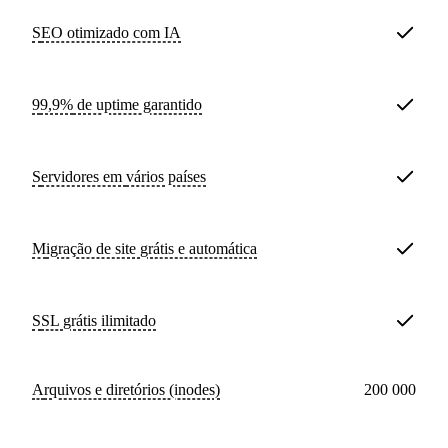
SEO otimizado com IA
99,9%
de uptime garantido
Servidores em
vários países
Migração de site
grátis e automática
SSL
grátis ilimitado
Arquivos e diretórios (inodes)
200 000