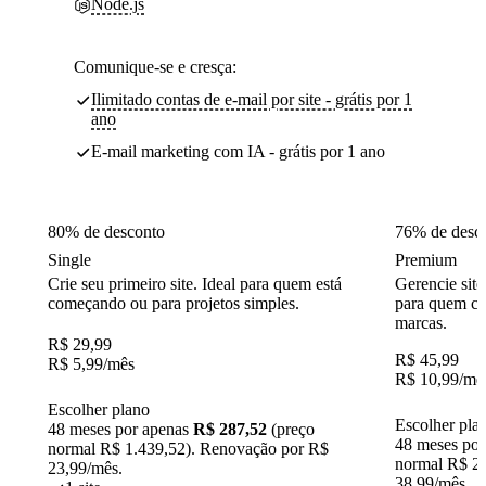
Node.js
Comunique-se e cresça:
Ilimitado contas de e-mail por site - grátis por 1
ano
E-mail marketing com IA - grátis por 1 ano
80% de desconto
76% de desc
Single
Premium
Crie seu primeiro site. Ideal para quem está
Gerencie site
começando ou para projetos simples.
para quem cr
marcas.
R$
29,99
R$
45,99
R$
5,99
/mês
R$
10,99
/mê
Escolher plano
Escolher pla
48 meses por apenas
R$ 287,52
(preço
48 meses po
normal R$ 1.439,52). Renovação por R$
normal R$ 2.
23,99/mês.
38,99/mês.