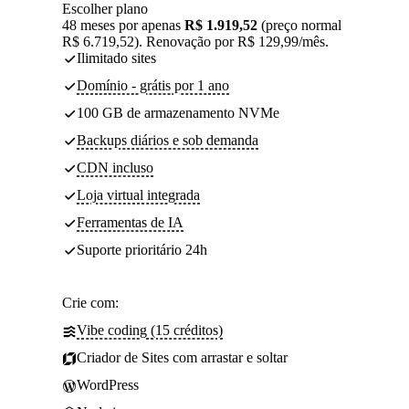
Escolher plano
48 meses por apenas
R$ 1.919,52
(preço normal
R$ 6.719,52). Renovação por R$ 129,99/mês.
Ilimitado sites
Domínio - grátis por 1 ano
100 GB de armazenamento NVMe
Backups diários e sob demanda
CDN incluso
Loja virtual integrada
Ferramentas de IA
Suporte prioritário 24h
Crie com:
Vibe coding (15 créditos)
Criador de Sites com arrastar e soltar
WordPress