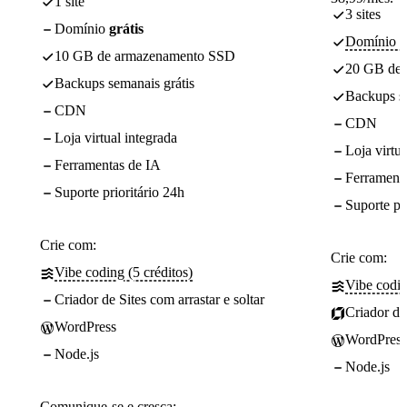
1 site
3 sites
Domínio
grátis
Domínio - 
10 GB de armazenamento SSD
20 GB de
Backups semanais grátis
Backups se
CDN
CDN
Loja virtual integrada
Loja virtua
Ferramentas de IA
Ferrament
Suporte prioritário 24h
Suporte pr
Crie com:
Crie com:
Vibe coding (5 créditos)
Vibe codin
Criador de Sites com arrastar e soltar
Criador de 
WordPress
WordPress
Node.js
Node.js
Comunique-se e cresça: