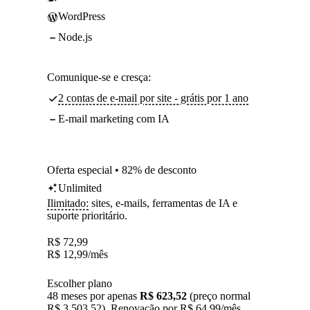
WordPress
Node.js
Comunique-se e cresça:
2 contas de e-mail por site - grátis por 1 ano
E-mail marketing com IA
Oferta especial • 82% de desconto
Unlimited
Ilimitado:
sites, e-mails, ferramentas de IA e
suporte prioritário.
R$
72,99
R$
12,99
/mês
Escolher plano
48 meses por apenas
R$ 623,52
(preço normal
R$ 3.503,52). Renovação por R$ 64,99/mês.