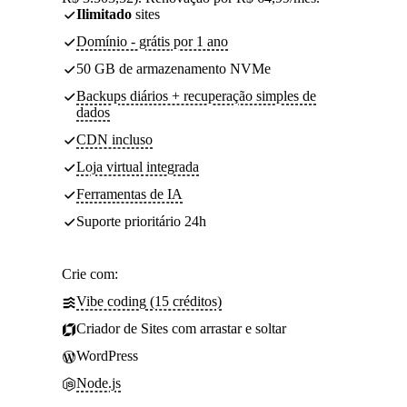
Ilimitado
sites
Domínio - grátis por 1 ano
50 GB de armazenamento NVMe
Backups diários + recuperação simples de
dados
CDN incluso
Loja virtual integrada
Ferramentas de IA
Suporte prioritário 24h
Crie com:
Vibe coding (15 créditos)
Criador de Sites com arrastar e soltar
WordPress
Node.js