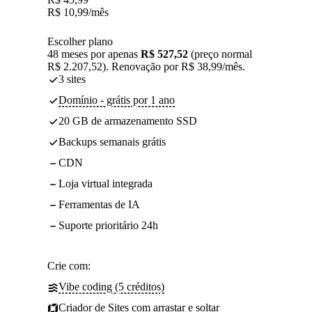
R$
10,99
/mês
Escolher plano
48 meses por apenas
R$ 527,52
(preço normal
R$ 2.207,52). Renovação por R$ 38,99/mês.
3 sites
Domínio - grátis por 1 ano
20 GB de armazenamento SSD
Backups semanais grátis
CDN
Loja virtual integrada
Ferramentas de IA
Suporte prioritário 24h
Crie com:
Vibe coding (5 créditos)
Criador de Sites com arrastar e soltar