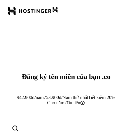
Đăng ký tên miền của bạn
.co
942.900
đ
/năm
753.900
đ
/Năm thứ nhất
Tiết kiệm 20%
Cho năm đầu tiên