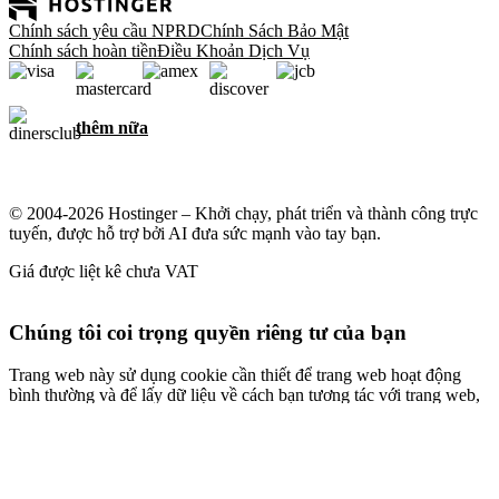
Chính sách yêu cầu NPRD
Chính Sách Bảo Mật
Chính sách hoàn tiền
Điều Khoản Dịch Vụ
thêm nữa
© 2004-2026 Hostinger – Khởi chạy, phát triển và thành công trực
tuyến, được hỗ trợ bởi AI đưa sức mạnh vào tay bạn.
Giá được liệt kê chưa VAT
Chúng tôi coi trọng quyền riêng tư của bạn
Trang web này sử dụng cookie cần thiết để trang web hoạt động
bình thường và để lấy dữ liệu về cách bạn tương tác với trang web,
cũng như cho mục đích tiếp thị. Bằng cách chấp nhận, bạn đồng ý
lưu cookie trên thiết bị cho quảng cáo mục tiêu, cá nhân hóa và
phân tích như được mô tả trong
Chính sách cookie
của chúng tôi.
Chấp nhận tất cả
Từ chối tất cả
Cấu hình cookie