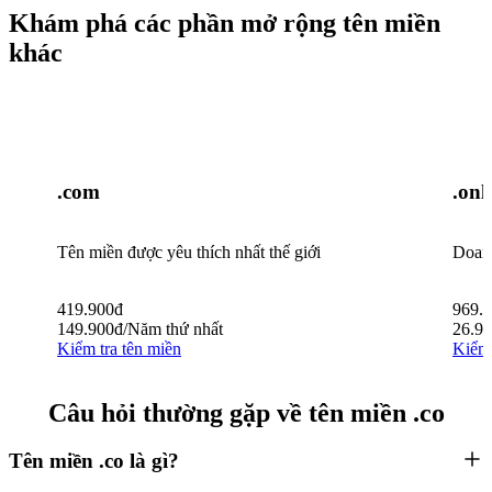
Khám phá các phần mở rộng tên miền
khác
.com
.onl
Tên miền được yêu thích nhất thế giới
Doanh
419.900
đ
969.
149.900
đ
/Năm thứ nhất
26.9
Kiểm tra tên miền
Kiểm 
Câu hỏi thường gặp về tên miền .co
Tên miền .co là gì?