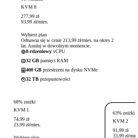
KVM 8
277,99
zł
93,99
zł
/mies.
Wybierz plan
Odnawia się w cenie 213,99 zł/mies. na okres 2
lat. Anuluj w dowolnym momencie.
8-rdzeniowy
vCPU
32 GB
pamięci RAM
400 GB
przestrzeni na dysku NVMe
32 TB
przepustowości
68% zniżki
KVM 1
63% zniżki
74,99
zł
KVM 2
23,99
zł
/mies.
91,99
zł
33,99
zł
/mies
Wybierz plan