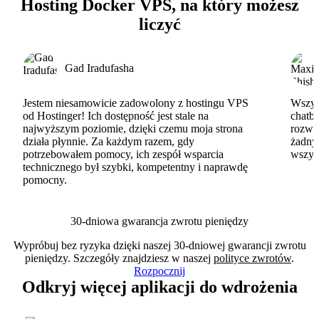
Hosting Docker VPS, na który możesz
liczyć
Gad Iradufasha
Jestem niesamowicie zadowolony z hostingu VPS
Wszyst
od Hostinger! Ich dostępność jest stale na
chatbo
najwyższym poziomie, dzięki czemu moja strona
rozwi
działa płynnie. Za każdym razem, gdy
żadny
potrzebowałem pomocy, ich zespół wsparcia
wszys
technicznego był szybki, kompetentny i naprawdę
pomocny.
30-dniowa gwarancja zwrotu pieniędzy
Wypróbuj bez ryzyka dzięki naszej 30-dniowej gwarancji zwrotu
pieniędzy. Szczegóły znajdziesz w naszej
polityce zwrotów
.
Rozpocznij
Odkryj więcej aplikacji do wdrożenia