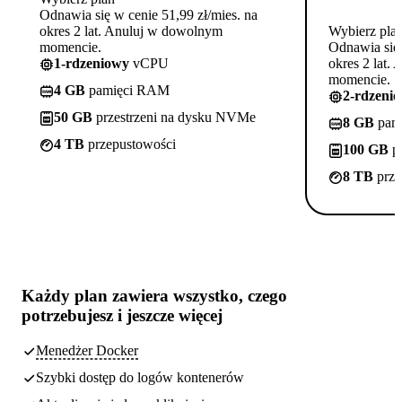
Odnawia się w cenie 51,99 zł/mies. na
okres 2 lat. Anuluj w dowolnym
Wybierz pla
momencie.
Odnawia się 
1-rdzeniowy
vCPU
okres 2 lat.
momencie.
4 GB
pamięci RAM
2-rdzeni
50 GB
przestrzeni na dysku NVMe
8 GB
pam
4 TB
przepustowości
100 GB
pr
8 TB
prze
Każdy plan zawiera
wszystko, czego
potrzebujesz
i jeszcze więcej
Menedżer Docker
Szybki dostęp do logów kontenerów