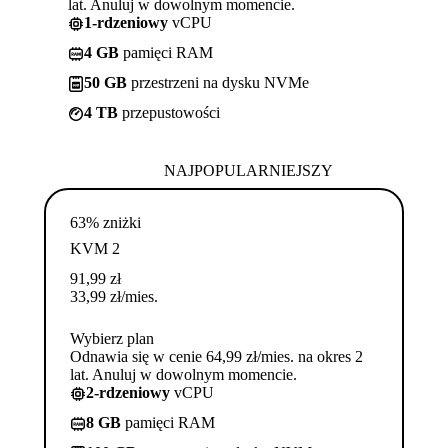
lat. Anuluj w dowolnym momencie.
1-rdzeniowy
vCPU
4 GB
pamięci RAM
50 GB
przestrzeni na dysku NVMe
4 TB
przepustowości
NAJPOPULARNIEJSZY
63% zniżki
KVM 2
91,99
zł
33,99
zł
/mies.
Wybierz plan
Odnawia się w cenie 64,99 zł/mies. na okres 2
lat. Anuluj w dowolnym momencie.
2-rdzeniowy
vCPU
8 GB
pamięci RAM