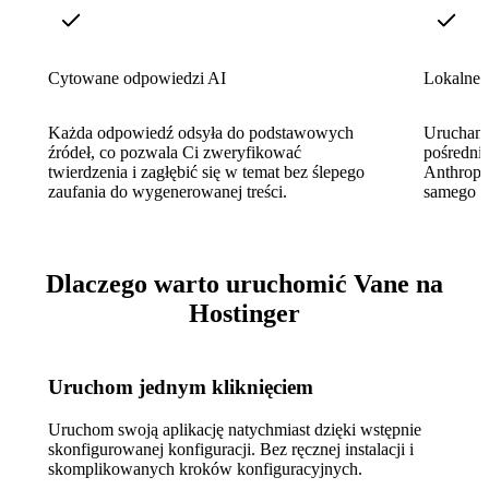
Cytowane odpowiedzi AI
Lokalne
Każda odpowiedź odsyła do podstawowych
Uruchami
źródeł, co pozwala Ci zweryfikować
pośredni
twierdzenia i zagłębić się w temat bez ślepego
Anthropi
zaufania do wygenerowanej treści.
samego in
Dlaczego warto uruchomić Vane na
Hostinger
Uruchom jednym kliknięciem
Uruchom swoją aplikację natychmiast dzięki wstępnie
skonfigurowanej konfiguracji. Bez ręcznej instalacji i
skomplikowanych kroków konfiguracyjnych.