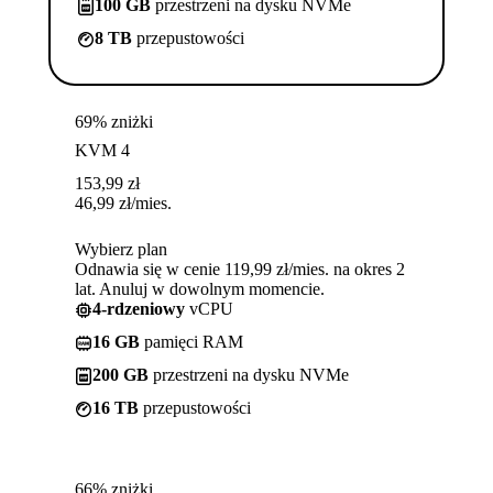
100 GB
przestrzeni na dysku NVMe
8 TB
przepustowości
69% zniżki
KVM 4
153,99
zł
46,99
zł
/mies.
Wybierz plan
Odnawia się w cenie 119,99 zł/mies. na okres 2
lat. Anuluj w dowolnym momencie.
4-rdzeniowy
vCPU
16 GB
pamięci RAM
200 GB
przestrzeni na dysku NVMe
16 TB
przepustowości
66% zniżki