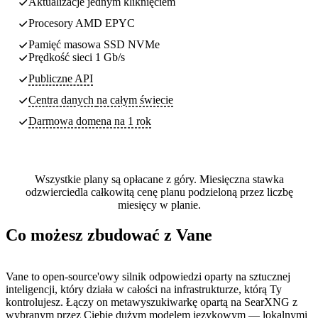
Aktualizacje jednym kliknięciem
Procesory AMD EPYC
Pamięć masowa SSD NVMe
Prędkość sieci 1 Gb/s
Publiczne API
Centra danych
na całym świecie
Darmowa domena na 1 rok
Wszystkie plany są opłacane z góry. Miesięczna stawka
odzwierciedla całkowitą cenę planu podzieloną przez liczbę
miesięcy w planie.
Co możesz zbudować z Vane
Vane to open-source'owy silnik odpowiedzi oparty na sztucznej
inteligencji, który działa w całości na infrastrukturze, którą Ty
kontrolujesz. Łączy on metawyszukiwarkę opartą na SearXNG z
wybranym przez Ciebie dużym modelem językowym — lokalnymi