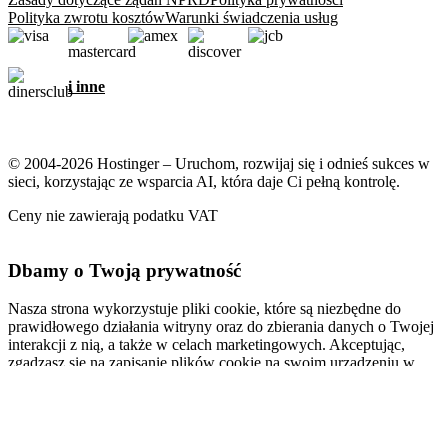
Polityka zwrotu kosztów
Warunki świadczenia usług
i inne
© 2004-2026 Hostinger – Uruchom, rozwijaj się i odnieś sukces w
sieci, korzystając ze wsparcia AI, która daje Ci pełną kontrolę.
Ceny nie zawierają podatku VAT
Dbamy o Twoją prywatność
Nasza strona wykorzystuje pliki cookie, które są niezbędne do
prawidłowego działania witryny oraz do zbierania danych o Twojej
interakcji z nią, a także w celach marketingowych. Akceptując,
zgadzasz się na zapisanie plików cookie na swoim urządzeniu w
celu wyświetlania spersonalizowanych reklam, personalizacji i
analiz, zgodnie z naszą
Polityką plików cookie
.
Akceptuj wszystkie
Odrzuć wszystkie
Ustawienia plików cookie