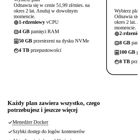
Odnawia się w cenie 51,99 zł/mies. na
okres 2 lat. Anuluj w dowolnym
Wybierz pla
momencie.
Odnawia się 
1-rdzeniowy
vCPU
okres 2 lat.
momencie.
4 GB
pamięci RAM
2-rdzeni
50 GB
przestrzeni na dysku NVMe
8 GB
pam
4 TB
przepustowości
100 GB
pr
8 TB
prze
Każdy plan zawiera
wszystko, czego
potrzebujesz
i jeszcze więcej
Menedżer Docker
Szybki dostęp do logów kontenerów