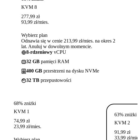
KVM 8
277,99
zł
93,99
zł
/mies.
Wybierz plan
Odnawia się w cenie 213,99 zł/mies. na okres 2
lat. Anuluj w dowolnym momencie.
8-rdzeniowy
vCPU
32 GB
pamięci RAM
400 GB
przestrzeni na dysku NVMe
32 TB
przepustowości
68% zniżki
KVM 1
63% zniżki
74,99
zł
KVM 2
23,99
zł
/mies.
91,99
zł
33,99
zł
/mies
Wybierz plan