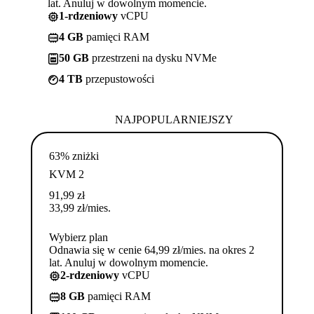
lat. Anuluj w dowolnym momencie.
1-rdzeniowy
vCPU
4 GB
pamięci RAM
50 GB
przestrzeni na dysku NVMe
4 TB
przepustowości
NAJPOPULARNIEJSZY
63% zniżki
KVM 2
91,99
zł
33,99
zł
/mies.
Wybierz plan
Odnawia się w cenie 64,99 zł/mies. na okres 2
lat. Anuluj w dowolnym momencie.
2-rdzeniowy
vCPU
8 GB
pamięci RAM