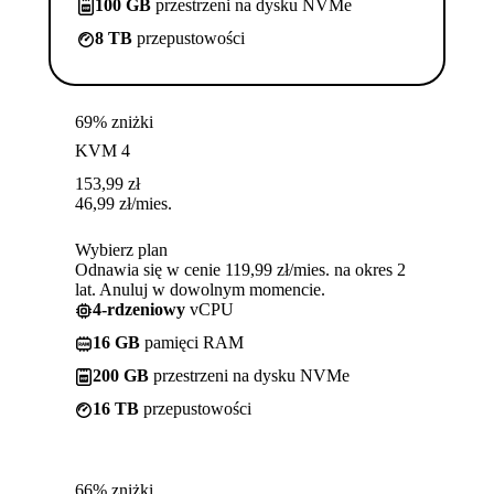
100 GB
przestrzeni na dysku NVMe
8 TB
przepustowości
69% zniżki
KVM 4
153,99
zł
46,99
zł
/mies.
Wybierz plan
Odnawia się w cenie 119,99 zł/mies. na okres 2
lat. Anuluj w dowolnym momencie.
4-rdzeniowy
vCPU
16 GB
pamięci RAM
200 GB
przestrzeni na dysku NVMe
16 TB
przepustowości
66% zniżki