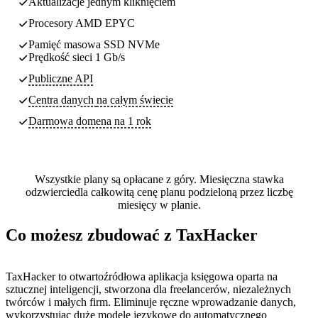
Aktualizacje jednym kliknięciem
Procesory AMD EPYC
Pamięć masowa SSD NVMe
Prędkość sieci 1 Gb/s
Publiczne API
Centra danych
na całym świecie
Darmowa domena na 1 rok
Wszystkie plany są opłacane z góry. Miesięczna stawka
odzwierciedla całkowitą cenę planu podzieloną przez liczbę
miesięcy w planie.
Co możesz zbudować z TaxHacker
TaxHacker to otwartoźródłowa aplikacja księgowa oparta na
sztucznej inteligencji, stworzona dla freelancerów, niezależnych
twórców i małych firm. Eliminuje ręczne wprowadzanie danych,
wykorzystując duże modele językowe do automatycznego