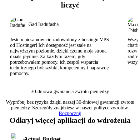
liczyć
Gad Iradufasha
Jestem niesamowicie zadowolony z hostingu VPS
Wszyst
od Hostinger! Ich dostępność jest stale na
chatbo
najwyższym poziomie, dzięki czemu moja strona
rozwi
działa płynnie. Za każdym razem, gdy
żadny
potrzebowałem pomocy, ich zespół wsparcia
wszys
technicznego był szybki, kompetentny i naprawdę
pomocny.
30-dniowa gwarancja zwrotu pieniędzy
Wypróbuj bez ryzyka dzięki naszej 30-dniowej gwarancji zwrotu
pieniędzy. Szczegóły znajdziesz w naszej
polityce zwrotów
.
Rozpocznij
Odkryj więcej aplikacji do wdrożenia
Actual Budget