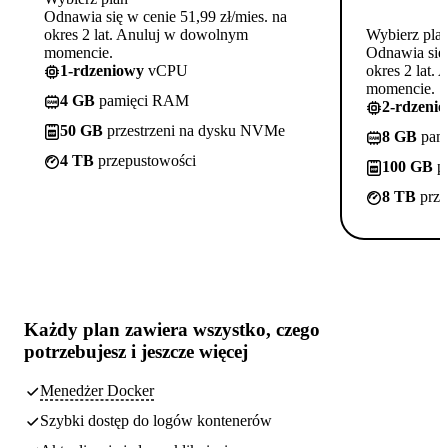
Odnawia się w cenie 51,99 zł/mies. na
okres 2 lat. Anuluj w dowolnym
Wybierz pla
momencie.
Odnawia się 
1-rdzeniowy
vCPU
okres 2 lat.
momencie.
4 GB
pamięci RAM
2-rdzeni
50 GB
przestrzeni na dysku NVMe
8 GB
pam
4 TB
przepustowości
100 GB
pr
8 TB
prze
Każdy plan zawiera
wszystko, czego
potrzebujesz
i jeszcze więcej
Menedżer Docker
Szybki dostęp do logów kontenerów