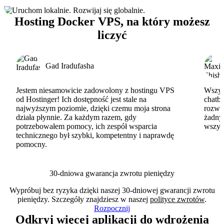
Hosting Docker VPS, na który możesz
liczyć
Gad Iradufasha
Jestem niesamowicie zadowolony z hostingu VPS
Wszyst
od Hostinger! Ich dostępność jest stale na
chatbo
najwyższym poziomie, dzięki czemu moja strona
rozwi
działa płynnie. Za każdym razem, gdy
żadny
potrzebowałem pomocy, ich zespół wsparcia
wszys
technicznego był szybki, kompetentny i naprawdę
pomocny.
30-dniowa gwarancja zwrotu pieniędzy
Wypróbuj bez ryzyka dzięki naszej 30-dniowej gwarancji zwrotu
pieniędzy. Szczegóły znajdziesz w naszej
polityce zwrotów
.
Rozpocznij
Odkryj więcej aplikacji do wdrożenia