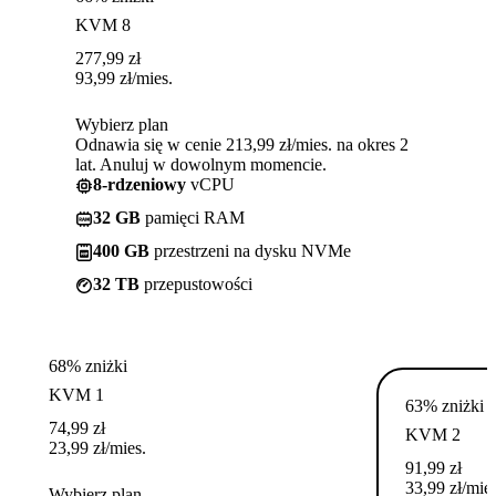
KVM 8
277,99
zł
93,99
zł
/mies.
Wybierz plan
Odnawia się w cenie 213,99 zł/mies. na okres 2
lat. Anuluj w dowolnym momencie.
8-rdzeniowy
vCPU
32 GB
pamięci RAM
400 GB
przestrzeni na dysku NVMe
32 TB
przepustowości
68% zniżki
KVM 1
63% zniżki
74,99
zł
KVM 2
23,99
zł
/mies.
91,99
zł
33,99
zł
/mies
Wybierz plan