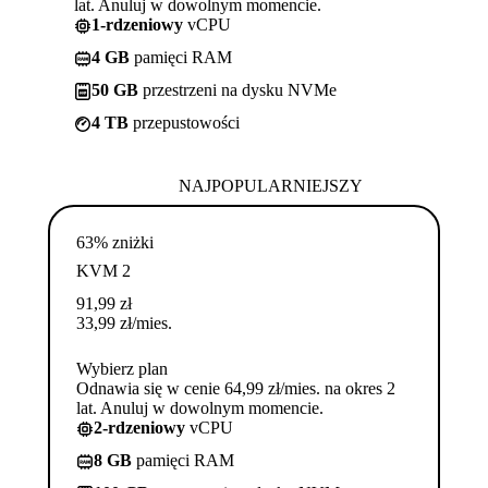
lat. Anuluj w dowolnym momencie.
1-rdzeniowy
vCPU
4 GB
pamięci RAM
50 GB
przestrzeni na dysku NVMe
4 TB
przepustowości
NAJPOPULARNIEJSZY
63% zniżki
KVM 2
91,99
zł
33,99
zł
/mies.
Wybierz plan
Odnawia się w cenie 64,99 zł/mies. na okres 2
lat. Anuluj w dowolnym momencie.
2-rdzeniowy
vCPU
8 GB
pamięci RAM