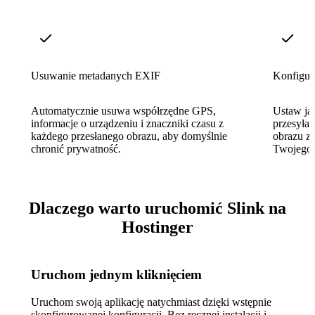
Usuwanie metadanych EXIF
Konfigur
Automatycznie usuwa współrzędne GPS,
Ustaw jak
informacje o urządzeniu i znaczniki czasu z
przesyła
każdego przesłanego obrazu, aby domyślnie
obrazu z
chronić prywatność.
Twojego 
Dlaczego warto uruchomić Slink na
Hostinger
Uruchom jednym kliknięciem
Uruchom swoją aplikację natychmiast dzięki wstępnie
skonfigurowanej konfiguracji. Bez ręcznej instalacji i