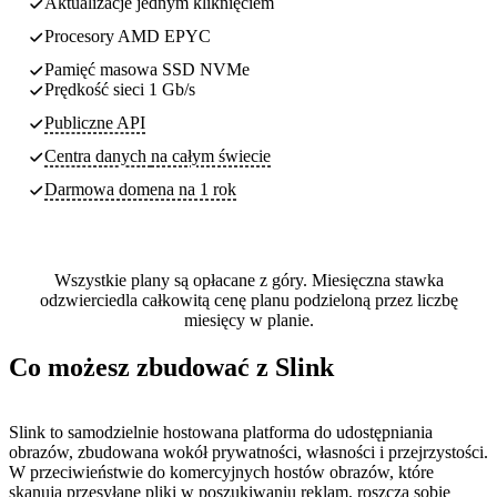
Aktualizacje jednym kliknięciem
Procesory AMD EPYC
Pamięć masowa SSD NVMe
Prędkość sieci 1 Gb/s
Publiczne API
Centra danych
na całym świecie
Darmowa domena na 1 rok
Wszystkie plany są opłacane z góry. Miesięczna stawka
odzwierciedla całkowitą cenę planu podzieloną przez liczbę
miesięcy w planie.
Co możesz zbudować z Slink
Slink to samodzielnie hostowana platforma do udostępniania
obrazów, zbudowana wokół prywatności, własności i przejrzystości.
W przeciwieństwie do komercyjnych hostów obrazów, które
skanują przesyłane pliki w poszukiwaniu reklam, roszczą sobie