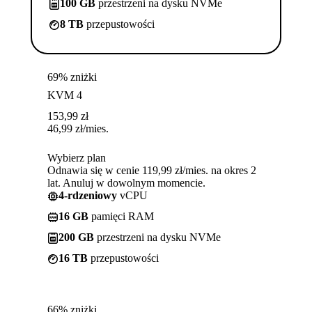
100 GB
przestrzeni na dysku NVMe
8 TB
przepustowości
69% zniżki
KVM 4
153,99
zł
46,99
zł
/mies.
Wybierz plan
Odnawia się w cenie 119,99 zł/mies. na okres 2
lat. Anuluj w dowolnym momencie.
4-rdzeniowy
vCPU
16 GB
pamięci RAM
200 GB
przestrzeni na dysku NVMe
16 TB
przepustowości
66% zniżki