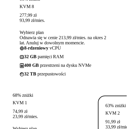
KVM 8
277,99
zł
93,99
zł
/mies.
Wybierz plan
Odnawia się w cenie 213,99 zł/mies. na okres 2
lat. Anuluj w dowolnym momencie.
8-rdzeniowy
vCPU
32 GB
pamięci RAM
400 GB
przestrzeni na dysku NVMe
32 TB
przepustowości
68% zniżki
KVM 1
63% zniżki
74,99
zł
KVM 2
23,99
zł
/mies.
91,99
zł
33,99
zł
/mies
Wybierz plan