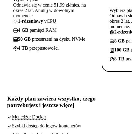
Odnawia się w cenie 51,99 zł/mies. na
okres 2 lat. Anuluj w dowolnym
Wybierz pla
momencie.
Odnawia się 
1-rdzeniowy
vCPU
okres 2 lat.
momencie.
4 GB
pamięci RAM
2-rdzeni
50 GB
przestrzeni na dysku NVMe
8 GB
pam
4 TB
przepustowości
100 GB
pr
8 TB
prze
Każdy plan zawiera
wszystko, czego
potrzebujesz
i jeszcze więcej
Menedżer Docker
Szybki dostęp do logów kontenerów