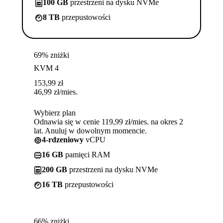
100 GB
przestrzeni na dysku NVMe
8 TB
przepustowości
69% zniżki
KVM 4
153,99
zł
46,99
zł
/mies.
Wybierz plan
Odnawia się w cenie 119,99 zł/mies. na okres 2
lat. Anuluj w dowolnym momencie.
4-rdzeniowy
vCPU
16 GB
pamięci RAM
200 GB
przestrzeni na dysku NVMe
16 TB
przepustowości
66% zniżki