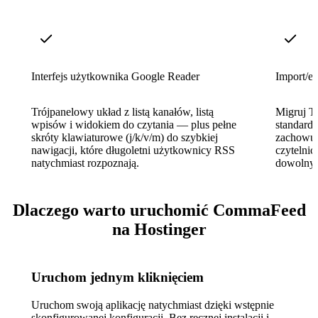
Interfejs użytkownika Google Reader
Import/e
Trójpanelowy układ z listą kanałów, listą
Migruj T
wpisów i widokiem do czytania — plus pełne
standard
skróty klawiaturowe (j/k/v/m) do szybkiej
zachowuj
nawigacji, które długoletni użytkownicy RSS
czytelnic
natychmiast rozpoznają.
dowolny
Dlaczego warto uruchomić CommaFeed
na Hostinger
Uruchom jednym kliknięciem
Uruchom swoją aplikację natychmiast dzięki wstępnie
skonfigurowanej konfiguracji. Bez ręcznej instalacji i