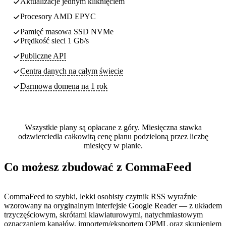
Aktualizacje jednym kliknięciem
Procesory AMD EPYC
Pamięć masowa SSD NVMe
Prędkość sieci 1 Gb/s
Publiczne API
Centra danych
na całym świecie
Darmowa domena na 1 rok
Wszystkie plany są opłacane z góry. Miesięczna stawka
odzwierciedla całkowitą cenę planu podzieloną przez liczbę
miesięcy w planie.
Co możesz zbudować z CommaFeed
CommaFeed to szybki, lekki osobisty czytnik RSS wyraźnie
wzorowany na oryginalnym interfejsie Google Reader — z układem
trzyczęściowym, skrótami klawiaturowymi, natychmiastowym
oznaczaniem kanałów, importem/eksportem OPML oraz skupieniem