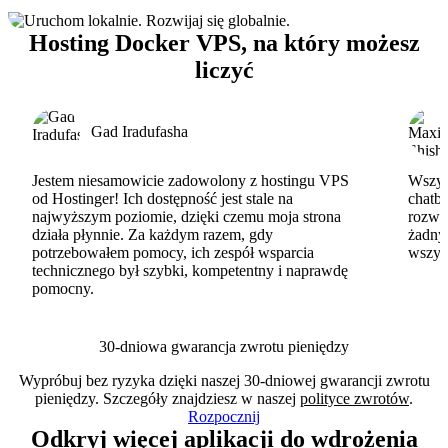
Hosting Docker VPS, na który możesz
liczyć
Gad Iradufasha
Jestem niesamowicie zadowolony z hostingu VPS
Wszyst
od Hostinger! Ich dostępność jest stale na
chatbo
najwyższym poziomie, dzięki czemu moja strona
rozwi
działa płynnie. Za każdym razem, gdy
żadny
potrzebowałem pomocy, ich zespół wsparcia
wszys
technicznego był szybki, kompetentny i naprawdę
pomocny.
30-dniowa gwarancja zwrotu pieniędzy
Wypróbuj bez ryzyka dzięki naszej 30-dniowej gwarancji zwrotu
pieniędzy. Szczegóły znajdziesz w naszej
polityce zwrotów
.
Rozpocznij
Odkryj więcej aplikacji do wdrożenia