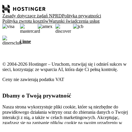
Zasady dotyczące żądań NPRD
Polityka prywatności
Polityka zwrotu kosztów
Warunki świadczenia usług
i inne
© 2004-2026 Hostinger – Uruchom, rozwijaj się i odnieś sukces w
sieci, korzystając ze wsparcia AI, która daje Ci pełną kontrolę.
Ceny nie zawierają podatku VAT
Dbamy o Twoją prywatność
Nasza strona wykorzystuje pliki cookie, które są niezbędne do
prawidłowego działania witryny oraz do zbierania danych o Twojej
interakcji z nią, a także w celach marketingowych. Akceptując,
zgadzasz się na zapisanie plików cookie na swoim urządzeniu w
celu wyświetlania spersonalizowanych reklam, personalizacji i