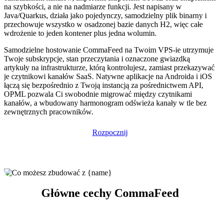
na szybkości, a nie na nadmiarze funkcji. Jest napisany w
Java/Quarkus, działa jako pojedynczy, samodzielny plik binarny i
przechowuje wszystko w osadzonej bazie danych H2, więc całe
wdrożenie to jeden kontener plus jedna wolumin.
Samodzielne hostowanie CommaFeed na Twoim VPS-ie utrzymuje
Twoje subskrypcje, stan przeczytania i oznaczone gwiazdką
artykuły na infrastrukturze, którą kontrolujesz, zamiast przekazywać
je czytnikowi kanałów SaaS. Natywne aplikacje na Androida i iOS
łączą się bezpośrednio z Twoją instancją za pośrednictwem API,
OPML pozwala Ci swobodnie migrować między czytnikami
kanałów, a wbudowany harmonogram odświeża kanały w tle bez
zewnętrznych pracowników.
Rozpocznij
Główne cechy CommaFeed