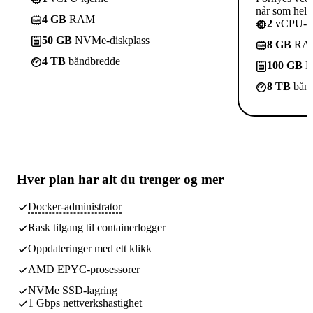
når som helst
4 GB
RAM
2
vCPU-kj
50 GB
NVMe-diskplass
8 GB
RA
4 TB
båndbredde
100 GB
N
8 TB
bånd
Hver plan har
alt du trenger
og mer
Docker-administrator
Rask tilgang til containerlogger
Oppdateringer med ett klikk
AMD EPYC-prosessorer
NVMe SSD-lagring
1 Gbps nettverkshastighet