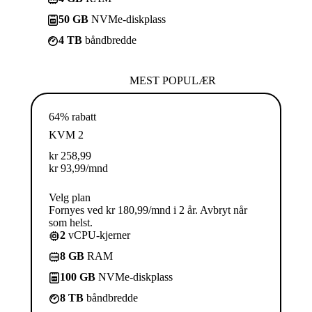
50 GB
NVMe-diskplass
4 TB
båndbredde
MEST POPULÆR
64% rabatt
KVM 2
kr
258,99
kr
93,99
/mnd
Velg plan
Fornyes ved kr 180,99/mnd i 2 år. Avbryt når
som helst.
2
vCPU-kjerner
8 GB
RAM
100 GB
NVMe-diskplass
8 TB
båndbredde