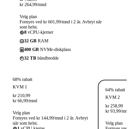
kr
264,99
/mnd
Velg plan
Fornyes ved kr 601,99/mnd i 2 år. Avbryt når
som helst.
8
vCPU-kjerner
32 GB
RAM
400 GB
NVMe-diskplass
32 TB
båndbredde
68% rabatt
KVM 1
64% rabatt
kr
210,99
KVM 2
kr
66,99
/mnd
kr
258,99
kr
93,99
/mn
Velg plan
Fornyes ved kr 144,99/mnd i 2 år. Avbryt
når som helst.
Velg plan
1
vCPU kjerne
Fornyes ved 