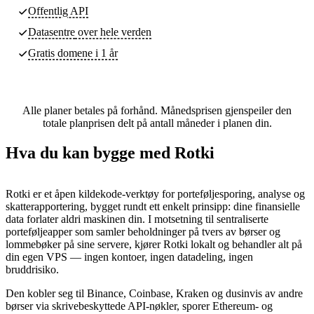
Offentlig API
Datasentre
over hele verden
Gratis domene i 1 år
Alle planer betales på forhånd. Månedsprisen gjenspeiler den
totale planprisen delt på antall måneder i planen din.
Hva du kan bygge med Rotki
Rotki er et åpen kildekode-verktøy for porteføljesporing, analyse og
skatterapportering, bygget rundt ett enkelt prinsipp: dine finansielle
data forlater aldri maskinen din. I motsetning til sentraliserte
porteføljeapper som samler beholdninger på tvers av børser og
lommebøker på sine servere, kjører Rotki lokalt og behandler alt på
din egen VPS — ingen kontoer, ingen datadeling, ingen
bruddrisiko.
Den kobler seg til Binance, Coinbase, Kraken og dusinvis av andre
børser via skrivebeskyttede API-nøkler, sporer Ethereum- og