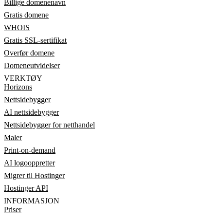
Billige domenenavn
Gratis domene
WHOIS
Gratis SSL-sertifikat
Overfør domene
Domeneutvidelser
VERKTØY
Horizons
Nettsidebygger
AI nettsidebygger
Nettsidebygger for netthandel
Maler
Print-on-demand
AI logooppretter
Migrer til Hostinger
Hostinger API
INFORMASJON
Priser