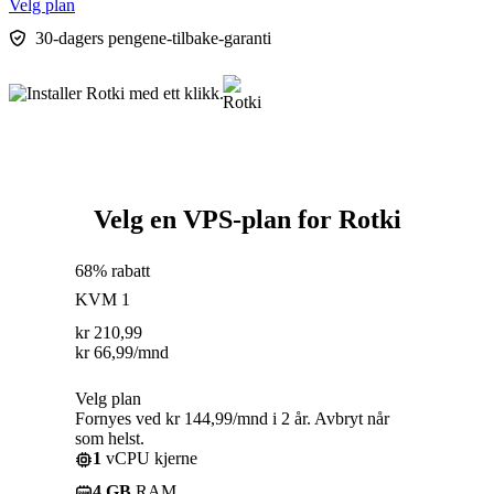
Velg plan
30-dagers pengene-tilbake-garanti
Velg en VPS-plan for Rotki
68% rabatt
KVM 1
kr
210,99
kr
66,99
/mnd
Velg plan
Fornyes ved kr 144,99/mnd i 2 år. Avbryt når
som helst.
1
vCPU kjerne
4 GB
RAM