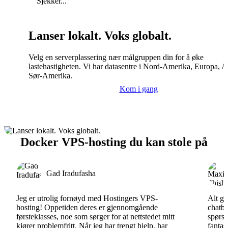
Sjekker...
Lanser lokalt. Voks globalt.
Velg en serverplassering nær målgruppen din for å øke
lastehastigheten. Vi har datasentre i Nord-Amerika, Europa, A
Sør-Amerika.
Kom i gang
Docker VPS-hosting du kan stole på
Gad Iradufasha
Jeg er utrolig fornøyd med Hostingers VPS-
Alt gå
hosting! Oppetiden deres er gjennomgående
chatbo
førsteklasses, noe som sørger for at nettstedet mitt
spørsm
kjører problemfritt. Når jeg har trengt hjelp, har
fantas