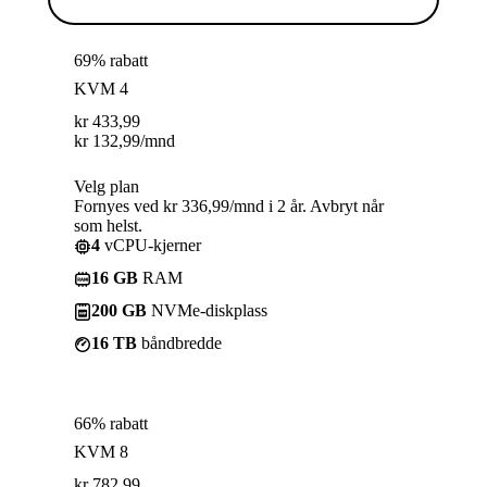
69% rabatt
KVM 4
kr
433,99
kr
132,99
/mnd
Velg plan
Fornyes ved kr 336,99/mnd i 2 år. Avbryt når
som helst.
4
vCPU-kjerner
16 GB
RAM
200 GB
NVMe-diskplass
16 TB
båndbredde
66% rabatt
KVM 8
kr
782,99