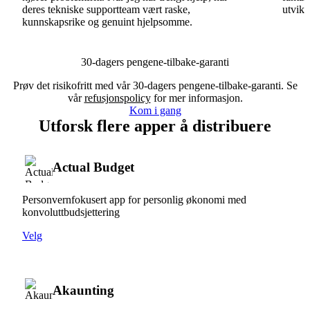
deres tekniske supportteam vært raske,
utvikl
kunnskapsrike og genuint hjelpsomme.
30-dagers pengene-tilbake-garanti
Prøv det risikofritt med vår 30-dagers pengene-tilbake-garanti. Se
vår
refusjonspolicy
for mer informasjon.
Kom i gang
Utforsk flere apper å distribuere
Actual Budget
Personvernfokusert app for personlig økonomi med
konvoluttbudsjettering
Velg
Akaunting