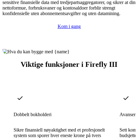
sensitive finansielle data med tredjepartsaggregatorer, og sikrer at din
nettoformue, forbruksvaner og kontosaldoer forblir strengt
konfidensielle uten abonnementsavgifter og uten datamining.
Kom i gang
Viktige funksjoner i Firefly III
Dobbelt bokholderi
Avansert 
Sikre finansiell nøyaktighet med et profesjonelt
Sett komp
system som sporer hver eneste krone på tvers
budsjette