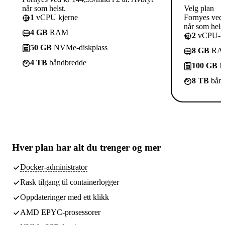
når som helst.
Velg plan
1
vCPU kjerne
Fornyes ved 
når som helst
4 GB
RAM
2
vCPU-kj
50 GB
NVMe-diskplass
8 GB
RA
4 TB
båndbredde
100 GB
N
8 TB
bånd
Hver plan har
alt du trenger
og mer
Docker-administrator
Rask tilgang til containerlogger
Oppdateringer med ett klikk
AMD EPYC-prosessorer