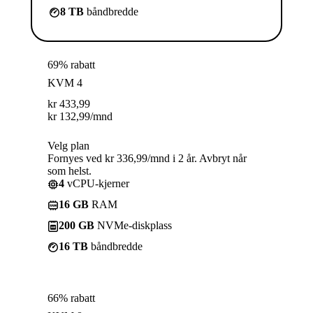
8 TB
båndbredde
69% rabatt
KVM 4
kr
433,99
kr
132,99
/mnd
Velg plan
Fornyes ved kr 336,99/mnd i 2 år. Avbryt når
som helst.
4
vCPU-kjerner
16 GB
RAM
200 GB
NVMe-diskplass
16 TB
båndbredde
66% rabatt