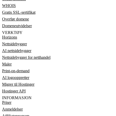
WHOIS
Gratis SSL-sertifikat
Overfør domene
Domeneutvidelser
VERKTØY
Horizons
Nettsidebygger
AI nettsidebygger
Nettsidebygger for netthandel
Maler
Print-on-demand
AI logooppretter
Migrer til Hostinger
Hostinger API
INFORMASJON
Priser
Anmeldelser
Affiliateprogram