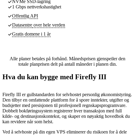
NVMe SSD-lagring
1 Gbps nettverkshastighet
Offentlig API
Datasentre
over hele verden
Gratis domene i 1 år
Alle planer betales på forhånd. Månedsprisen gjenspeiler den
totale planprisen delt på antall måneder i planen din.
Hva du kan bygge med Firefly III
Firefly III er gullstandarden for selvhostet personlig økonomistyring.
Den tilbyr en omfattende plattform for å spore inntekter, utgifter og
budsjetter med presisjonen til profesjonell regnskapsprogramvare.
Dobbelt bokføringssystem registrerer hver transaksjon med full
kilde- og destinasjonskontekst, og skaper en nøyaktig hovedbok du
kan revidere når som helst.
Ved å selvhoste på din egen VPS eliminerer du risikoen for å dele