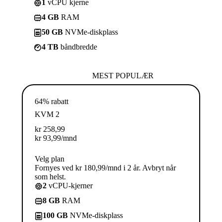
1
vCPU kjerne
4 GB
RAM
50 GB
NVMe-diskplass
4 TB
båndbredde
MEST POPULÆR
64% rabatt
KVM 2
kr
258,99
kr
93,99
/mnd
Velg plan
Fornyes ved kr 180,99/mnd i 2 år. Avbryt når
som helst.
2
vCPU-kjerner
8 GB
RAM
100 GB
NVMe-diskplass