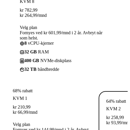
KVM 8
kr
782,99
kr
264,99
/mnd
Velg plan
Fornyes ved kr 601,99/mnd i 2 år. Avbryt når
som helst.
8
vCPU-kjerner
32 GB
RAM
400 GB
NVMe-diskplass
32 TB
båndbredde
68% rabatt
KVM 1
64% rabatt
kr
210,99
KVM 2
kr
66,99
/mnd
kr
258,99
kr
93,99
/mn
Velg plan
Fornyes ved kr 144,99/mnd i 2 år. Avbryt