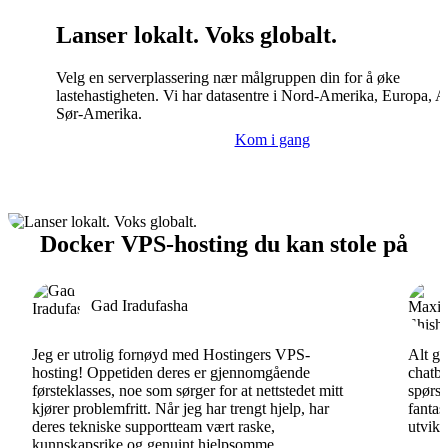
Lanser lokalt. Voks globalt.
Velg en serverplassering nær målgruppen din for å øke
lastehastigheten. Vi har datasentre i Nord-Amerika, Europa, A
Sør-Amerika.
Kom i gang
Docker VPS-hosting du kan stole på
Gad Iradufasha
Jeg er utrolig fornøyd med Hostingers VPS-
Alt gå
hosting! Oppetiden deres er gjennomgående
chatbo
førsteklasses, noe som sørger for at nettstedet mitt
spørsm
kjører problemfritt. Når jeg har trengt hjelp, har
fantas
deres tekniske supportteam vært raske,
utvikl
kunnskapsrike og genuint hjelpsomme.