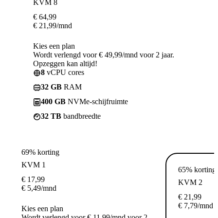
KVM 8
€
64,99
€
21,99
/mnd
Kies een plan
Wordt verlengd voor € 49,99/mnd voor 2 jaar.
Opzeggen kan altijd!
8
vCPU cores
32 GB
RAM
400 GB
NVMe-schijfruimte
32 TB
bandbreedte
69% korting
KVM 1
65% korting
€
17,99
KVM 2
€
5,49
/mnd
€
21,99
€
7,79
/mnd
Kies een plan
Wordt verlengd voor € 11,99/mnd voor 2