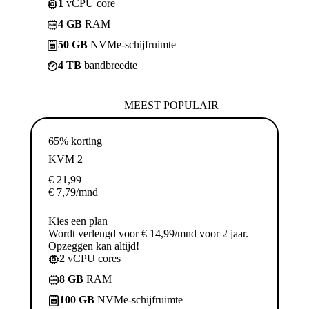
1
vCPU core
4 GB
RAM
50 GB
NVMe-schijfruimte
4 TB
bandbreedte
MEEST POPULAIR
65% korting
KVM 2
€
21,99
€
7,79
/mnd
Kies een plan
Wordt verlengd voor € 14,99/mnd voor 2 jaar.
Opzeggen kan altijd!
2
vCPU cores
8 GB
RAM
100 GB
NVMe-schijfruimte