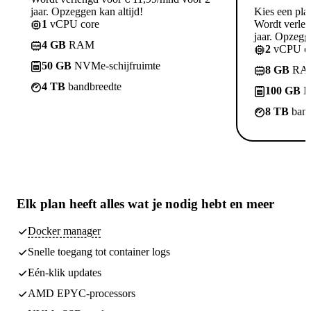
jaar. Opzeggen kan altijd!
Kies een pla
1
vCPU core
Wordt verle
jaar. Opzegge
4 GB
RAM
2
vCPU co
50 GB
NVMe-schijfruimte
8 GB
RA
4 TB
bandbreedte
100 GB
N
8 TB
band
Elk plan heeft
alles wat je nodig hebt
en meer
Docker manager
Snelle toegang tot container logs
Eén-klik updates
AMD EPYC-processors