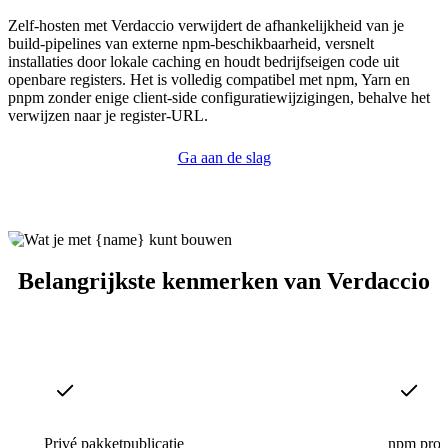
Zelf-hosten met Verdaccio verwijdert de afhankelijkheid van je
build-pipelines van externe npm-beschikbaarheid, versnelt
installaties door lokale caching en houdt bedrijfseigen code uit
openbare registers. Het is volledig compatibel met npm, Yarn en
pnpm zonder enige client-side configuratiewijzigingen, behalve het
verwijzen naar je register-URL.
Ga aan de slag
Belangrijkste kenmerken van Verdaccio
Privé pakketpublicatie
npm prox