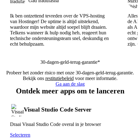
Gad Iradufasha
Ik ben ontzettend tevreden over de VPS-hosting
Alles 
van Hostinger! De uptime is altijd uitstekend,
de AI
waardoor mijn website altijd soepel blijft draaien.
als AI
Telkens wanneer ik hulp nodig heb, reageert hun
echt 
technische ondersteuningsteam snel, deskundig en
ontwik
echt behulpzaam.
zijn. 
30-dagen-geld-terug-garantie*
Probeer het zonder risico met onze 30-dagen-geld-terug-garantie.
Bekijk ons
restitutiebeleid
voor meer informatie.
Ga aan de slag
Ontdek meer apps om te lanceren
Visual Studio Code Server
Draai Visual Studio Code overal in je browser
Selecteren