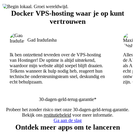
Docker VPS-hosting waar je op kunt
vertrouwen
Gad Iradufasha
Ik ben ontzettend tevreden over de VPS-hosting
Alles 
van Hostinger! De uptime is altijd uitstekend,
de AI
waardoor mijn website altijd soepel blijft draaien.
als AI
Telkens wanneer ik hulp nodig heb, reageert hun
echt 
technische ondersteuningsteam snel, deskundig en
ontwik
echt behulpzaam.
zijn. 
30-dagen-geld-terug-garantie*
Probeer het zonder risico met onze 30-dagen-geld-terug-garantie.
Bekijk ons
restitutiebeleid
voor meer informatie.
Ga aan de slag
Ontdek meer apps om te lanceren