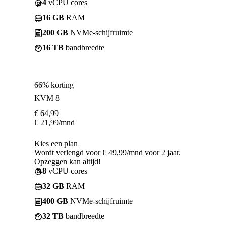
4
vCPU cores
16 GB
RAM
200 GB
NVMe-schijfruimte
16 TB
bandbreedte
66% korting
KVM 8
€
64,99
€
21,99
/mnd
Kies een plan
Wordt verlengd voor € 49,99/mnd voor 2 jaar.
Opzeggen kan altijd!
8
vCPU cores
32 GB
RAM
400 GB
NVMe-schijfruimte
32 TB
bandbreedte