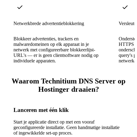
Netwerkbrede advertentieblokkering
Versleut
Blokkeer advertenties, trackers en
Onderste
malwaredomeinen op elk apparaat in je
HTTPS e
netwerk met configureerbare blokkeerlijst-
ondersch
URL's — er is geen clientsoftware nodig op
query's p
individuele apparaten.
netwerkaf
Waarom Technitium DNS Server op
Hostinger draaien?
Lanceren met één klik
Start je applicatie direct op met een vooraf
geconfigureerde installatie. Geen handmatige installatie
of ingewikkelde set-up proces.