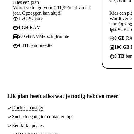
€
7,79
/mnd
Kies een plan
Wordt verlengd voor € 11,99/mnd voor 2
jaar. Opzeggen kan altijd!
Kies een pla
1
vCPU core
Wordt verle
jaar. Opzegge
4 GB
RAM
2
vCPU co
50 GB
NVMe-schijfruimte
8 GB
RA
4 TB
bandbreedte
100 GB
N
8 TB
band
Elk plan heeft
alles wat je nodig hebt
en meer
Docker manager
Snelle toegang tot container logs
Eén-klik updates