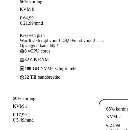
66% korting
KVM 8
€
64,99
€
21,99
/mnd
Kies een plan
Wordt verlengd voor € 49,99/mnd voor 2 jaar.
Opzeggen kan altijd!
8
vCPU cores
32 GB
RAM
400 GB
NVMe-schijfruimte
32 TB
bandbreedte
69% korting
KVM 1
65% korting
€
17,99
KVM 2
€
5,49
/mnd
€
21,99