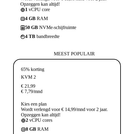
Opzeggen kan altijd!
1
vCPU core
4 GB
RAM
50 GB
NVMe-schijfruimte
4 TB
bandbreedte
MEEST POPULAIR
65% korting
KVM 2
€
21,99
€
7,79
/mnd
Kies een plan
Wordt verlengd voor € 14,99/mnd voor 2 jaar.
Opzeggen kan altijd!
2
vCPU cores
8 GB
RAM