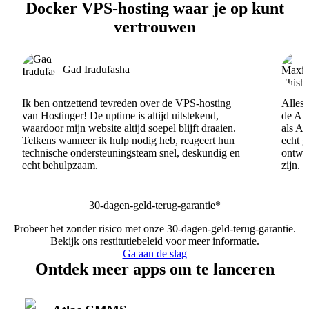
Docker VPS-hosting waar je op kunt
vertrouwen
Gad Iradufasha
Ik ben ontzettend tevreden over de VPS-hosting
Alles 
van Hostinger! De uptime is altijd uitstekend,
de AI
waardoor mijn website altijd soepel blijft draaien.
als AI
Telkens wanneer ik hulp nodig heb, reageert hun
echt 
technische ondersteuningsteam snel, deskundig en
ontwik
echt behulpzaam.
zijn. 
30-dagen-geld-terug-garantie*
Probeer het zonder risico met onze 30-dagen-geld-terug-garantie.
Bekijk ons
restitutiebeleid
voor meer informatie.
Ga aan de slag
Ontdek meer apps om te lanceren