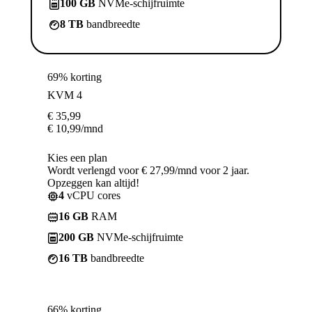
100 GB
NVMe-schijfruimte
8 TB
bandbreedte
69% korting
KVM 4
€
35,99
€
10,99
/mnd
Kies een plan
Wordt verlengd voor € 27,99/mnd voor 2 jaar.
Opzeggen kan altijd!
4
vCPU cores
16 GB
RAM
200 GB
NVMe-schijfruimte
16 TB
bandbreedte
66% korting