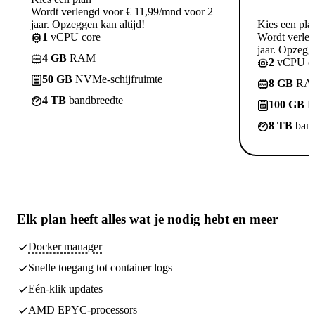
Wordt verlengd voor € 11,99/mnd voor 2
jaar. Opzeggen kan altijd!
Kies een pla
1
vCPU core
Wordt verle
jaar. Opzegge
4 GB
RAM
2
vCPU co
50 GB
NVMe-schijfruimte
8 GB
RA
4 TB
bandbreedte
100 GB
N
8 TB
band
Elk plan heeft
alles wat je nodig hebt
en meer
Docker manager
Snelle toegang tot container logs
Eén-klik updates
AMD EPYC-processors