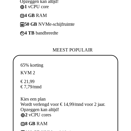
Opzeggen kan altijd!
1
vCPU core
4 GB
RAM
50 GB
NVMe-schijfruimte
4 TB
bandbreedte
MEEST POPULAIR
65% korting
KVM 2
€
21,99
€
7,79
/mnd
Kies een plan
Wordt verlengd voor € 14,99/mnd voor 2 jaar.
Opzeggen kan altijd!
2
vCPU cores
8 GB
RAM