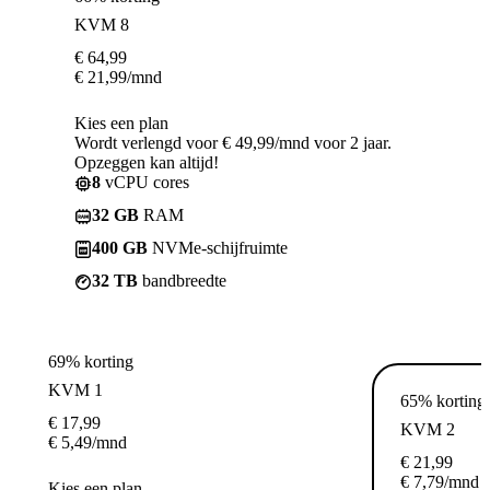
KVM 8
€
64,99
€
21,99
/mnd
Kies een plan
Wordt verlengd voor € 49,99/mnd voor 2 jaar.
Opzeggen kan altijd!
8
vCPU cores
32 GB
RAM
400 GB
NVMe-schijfruimte
32 TB
bandbreedte
69% korting
KVM 1
65% korting
€
17,99
KVM 2
€
5,49
/mnd
€
21,99
€
7,79
/mnd
Kies een plan