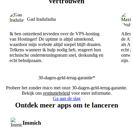
vertrouwen
Gad Iradufasha
Ik ben ontzettend tevreden over de VPS-hosting
Alles 
van Hostinger! De uptime is altijd uitstekend,
de AI
waardoor mijn website altijd soepel blijft draaien.
als AI
Telkens wanneer ik hulp nodig heb, reageert hun
echt 
technische ondersteuningsteam snel, deskundig en
ontwik
echt behulpzaam.
zijn. 
30-dagen-geld-terug-garantie*
Probeer het zonder risico met onze 30-dagen-geld-terug-garantie.
Bekijk ons
restitutiebeleid
voor meer informatie.
Ga aan de slag
Ontdek meer apps om te lanceren
Immich