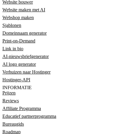
Website bouwer
Website maken met AI
Webshop maken
Sjablonen
Domeinnaam generator
Print-on-Demand
Link in bio
AI-nieuwsbriefgenerator
AI logo generator
Verhuizen naar Hostinger
Hostinger-API
INFORMATIE
Prijzen
Reviews
Affiliate Programma
Educatief partnerprogramma
Bureaugids
Roadmap