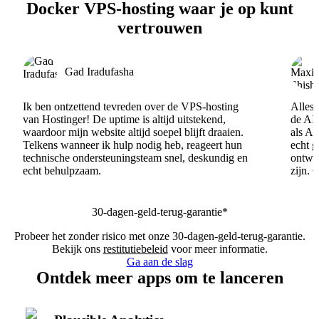
Docker VPS-hosting waar je op kunt
vertrouwen
Gad Iradufasha
Ik ben ontzettend tevreden over de VPS-hosting
Alles 
van Hostinger! De uptime is altijd uitstekend,
de AI
waardoor mijn website altijd soepel blijft draaien.
als AI
Telkens wanneer ik hulp nodig heb, reageert hun
echt 
technische ondersteuningsteam snel, deskundig en
ontwik
echt behulpzaam.
zijn. 
30-dagen-geld-terug-garantie*
Probeer het zonder risico met onze 30-dagen-geld-terug-garantie.
Bekijk ons
restitutiebeleid
voor meer informatie.
Ga aan de slag
Ontdek meer apps om te lanceren