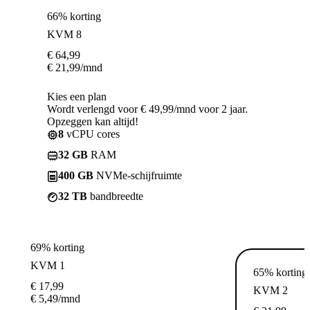
66% korting
KVM 8
€
64,99
€
21,99
/mnd
Kies een plan
Wordt verlengd voor € 49,99/mnd voor 2 jaar.
Opzeggen kan altijd!
8
vCPU cores
32 GB
RAM
400 GB
NVMe-schijfruimte
32 TB
bandbreedte
69% korting
KVM 1
65% korting
€
17,99
KVM 2
€
5,49
/mnd