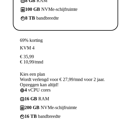
8 GB
RAM
100 GB
NVMe-schijfruimte
8 TB
bandbreedte
69% korting
KVM 4
€
35,99
€
10,99
/mnd
Kies een plan
Wordt verlengd voor € 27,99/mnd voor 2 jaar.
Opzeggen kan altijd!
4
vCPU cores
16 GB
RAM
200 GB
NVMe-schijfruimte
16 TB
bandbreedte