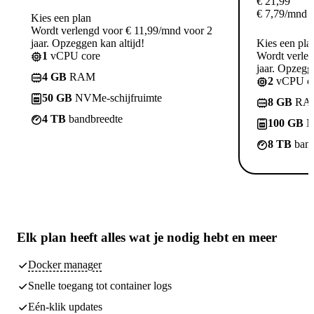
€
21,99
€
7,79
/mnd
Kies een plan
Wordt verlengd voor € 11,99/mnd voor 2
jaar. Opzeggen kan altijd!
Kies een pla
1
vCPU core
Wordt verle
jaar. Opzegge
4 GB
RAM
2
vCPU co
50 GB
NVMe-schijfruimte
8 GB
RA
4 TB
bandbreedte
100 GB
N
8 TB
band
Elk plan heeft
alles wat je nodig hebt
en meer
Docker manager
Snelle toegang tot container logs
Eén-klik updates