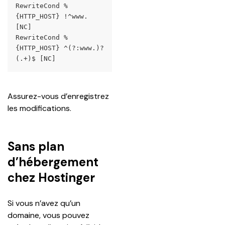
RewriteCond %
{HTTP_HOST} !^www. 
[NC] 
RewriteCond %
{HTTP_HOST} ^(?:www.)?
(.+)$ [NC]
Assurez-vous d’enregistrez 
les modifications.
Sans plan
d’hébergement
chez Hostinger
Si vous n’avez qu’un 
domaine, vous pouvez 