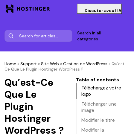
Discuter avec l'IA
Search in all
categories
Home
»
Support
»
Site Web
»
Gestion de WordPress
»
Qu’est-
Ce Que Le Plugin Hostinger WordPress ?
Qu’est-Ce
Table of contents
Téléchargez votre
Que Le
logo
Plugin
Télécharger une
image
Hostinger
Modifier le titre
WordPress ?
Modifier la