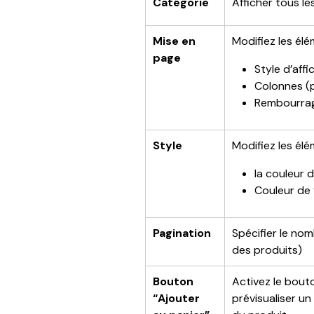
Catégorie
Afficher tous l
Mise en 
Modifiez les élé
page
Style d’aff
Colonnes (p
Rembourrag
Style
Modifiez les élé
la couleur 
Couleur de 
Pagination
Spécifier le nom
des produits)
Bouton 
Activez le bout
“Ajouter 
prévisualiser un