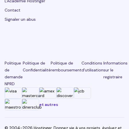
L'Académie Hostinger
Contact
Signaler un abus
Politique
Politique de
Politique de
Conditions
Informations
de
Confidentialité
remboursement
d'utilisation
sur le
demande
registraire
NPRD
et autres
© 2004-2026 Hostinger. Donnez vie à vos projets, évoluez et