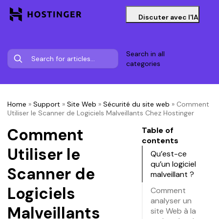
Discuter avec l'IA
Search in all
categories
Home
»
Support
»
Site Web
»
Sécurité du site web
»
Comment
Utiliser le Scanner de Logiciels Malveillants Chez Hostinger
Comment
Table of
contents
Utiliser le
Qu’est-ce
qu’un logiciel
Scanner de
malveillant ?
Logiciels
Comment
analyser un
Malveillants
site Web à la