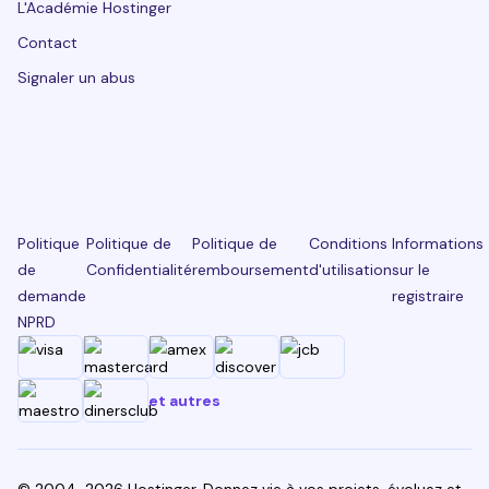
L'Académie Hostinger
Contact
Signaler un abus
Politique
Politique de
Politique de
Conditions
Informations
de
Confidentialité
remboursement
d'utilisation
sur le
demande
registraire
NPRD
et autres