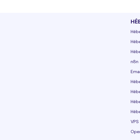
HÉ
Héb
Héb
Héb
n8n
Emai
Héb
Héb
Héb
Hébe
VPS
Ope