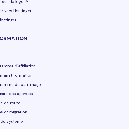
teur de logo IA
er vers Hostinger
Hostinger
FORMATION
s
ramme d'affiliation
enariat formation
ramme de parrainage
aire des agences
lle de route
s of migration
 du système