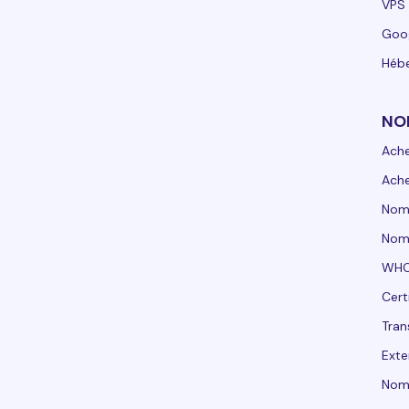
VPS 
Goo
Hébe
NO
Ach
Ach
Nom
Nom 
WHO
Cert
Tran
Exte
Nom