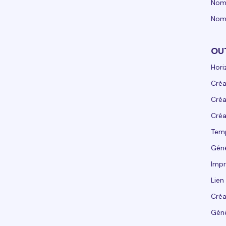
Nom
Nom
OU
Hori
Créa
Créa
Créa
Tem
Gén
Impr
Lien
Créa
Géné