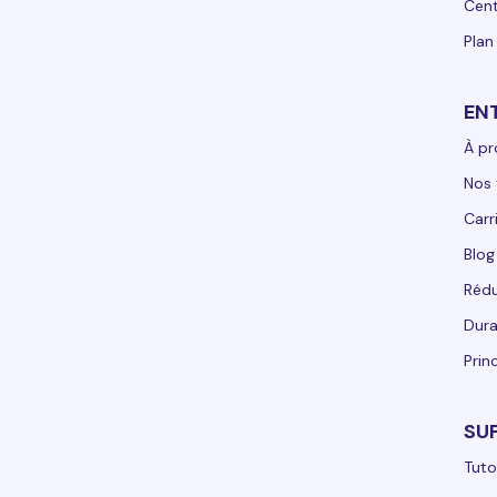
Cent
Plan
EN
À p
Nos 
Carr
Blog
Rédu
Dura
Prin
SU
Tuto