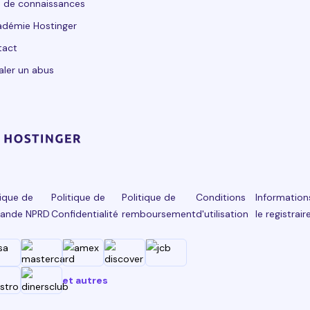
 de connaissances
adémie Hostinger
tact
aler un abus
tique de
Politique de
Politique de
Conditions
Information
ande NPRD
Confidentialité
remboursement
d'utilisation
le registrair
et autres