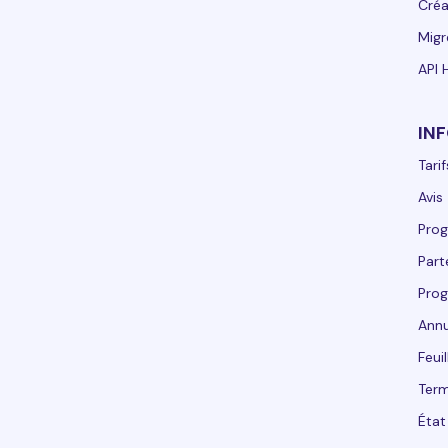
Créa
Migr
API 
IN
Tarif
Avis
Prog
Part
Prog
Annu
Feui
Term
État