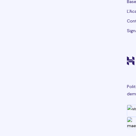
Base
L'Ac
Con
Sign
Poli
dem