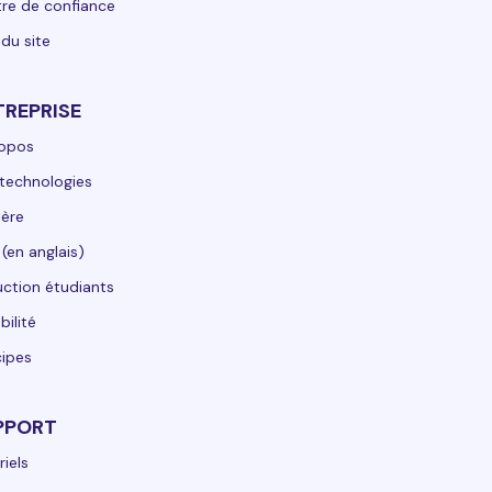
re de confiance
 du site
TREPRISE
ropos
technologies
ière
 (en anglais)
ction étudiants
bilité
cipes
PPORT
riels