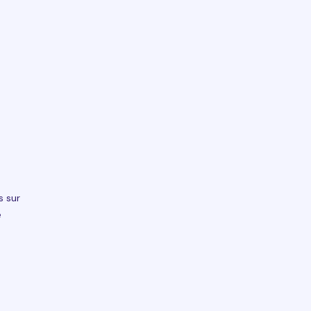
s sur
e