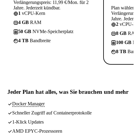
Verlängerungspreis: 11,99 €/Mon. für 2
Jahre. Jederzeit kündbar.
Plan wählen
1
vCPU-Kern
Verlängerung
Jahre. Jederz
4 GB
RAM
2
vCPU-K
50 GB
NVMe-Speicherplatz
8 GB
RA
4 TB
Bandbreite
100 GB
N
8 TB
Band
Jeder Plan hat
alles, was Sie brauchen
und mehr
Docker Manager
Schneller Zugriff auf Containerprotokolle
1-Klick Updates
AMD EPYC-Prozessoren