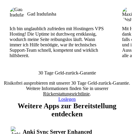
Gad Iradufasha
Ich bin unglaublich zufrieden mit Hostingers VPS
Mit Ho
Hosting! Die Uptime ist durchweg erstklassig,
dank d
wodurch meine Seite reibungslos läuft. Wann
falls 
immer ich Hilfe benötigte, war ihr technisches
und ih
Support-Team schnell, kompetent und wirklich
Ausse
hilfsbereit.
alle a
30 Tage Geld-zurück-Garantie
Risikofrei ausprobieren mit unserer 30 Tage Geld-zurück-Garantie.
Weitere Informationen finden Sie in unserer
Rückerstattungsrichtlinie
.
Loslegen
Weitere Apps zur Bereitstellung
entdecken
Anki Sync Server Enhanced