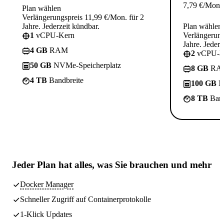
7,79
€
/Mon.
Plan wählen
Verlängerungspreis 11,99 €/Mon. für 2
Jahre. Jederzeit kündbar.
Plan wählen
1
vCPU-Kern
Verlängerung
Jahre. Jederz
4 GB
RAM
2
vCPU-K
50 GB
NVMe-Speicherplatz
8 GB
RA
4 TB
Bandbreite
100 GB
N
8 TB
Band
Jeder Plan hat
alles, was Sie brauchen
und mehr
Docker Manager
Schneller Zugriff auf Containerprotokolle
1-Klick Updates