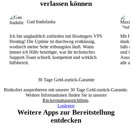
verlassen können
Gad Iradufasha
Ich bin unglaublich zufrieden mit Hostingers VPS
Mit Ho
Hosting! Die Uptime ist durchweg erstklassig,
dank d
wodurch meine Seite reibungslos läuft. Wann
falls 
immer ich Hilfe benötigte, war ihr technisches
und ih
Support-Team schnell, kompetent und wirklich
Ausse
hilfsbereit.
alle a
30 Tage Geld-zurück-Garantie
Risikofrei ausprobieren mit unserer 30 Tage Geld-zurück-Garantie.
Weitere Informationen finden Sie in unserer
Rückerstattungsrichtlinie
.
Loslegen
Weitere Apps zur Bereitstellung
entdecken