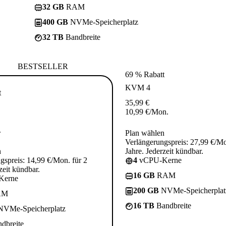
32 GB
RAM
400 GB
NVMe-Speicherplatz
32 TB
Bandbreite
BESTSELLER
69 % Rabatt
KVM 4
t
35,99
€
10,99
€
/Mon.
.
Plan wählen
Verlängerungspreis: 27,99 €/Mo
n
Jahre. Jederzeit kündbar.
gspreis: 14,99 €/Mon. für 2
4
vCPU-Kerne
zeit kündbar.
16 GB
RAM
Kerne
200 GB
NVMe-Speicherplat
AM
16 TB
Bandbreite
VMe-Speicherplatz
dbreite