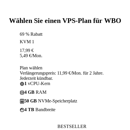
Wählen Sie einen VPS-Plan für WBO
69 % Rabatt
KVM 1
17,99
€
5,49
€
/Mon.
Plan wählen
Verlängerungspreis: 11,99 €/Mon. für 2 Jahre.
Jederzeit kündbar.
1
vCPU-Kern
4 GB
RAM
50 GB
NVMe-Speicherplatz
4 TB
Bandbreite
BESTSELLER