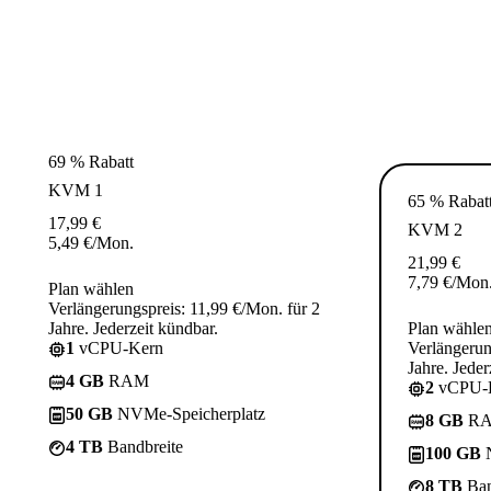
69 % Rabatt
KVM 1
65 % Rabat
17,99
€
KVM 2
5,49
€
/Mon.
21,99
€
7,79
€
/Mon
Plan wählen
Verlängerungspreis: 11,99 €/Mon. für 2
Jahre. Jederzeit kündbar.
Plan wähle
1
vCPU-Kern
Verlängerun
Jahre. Jeder
4 GB
RAM
2
vCPU-
50 GB
NVMe-Speicherplatz
8 GB
R
4 TB
Bandbreite
100 GB
N
8 TB
Ban