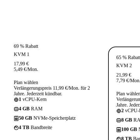
69 % Rabatt
KVM 1
65 % Rabat
17,99
€
KVM 2
5,49
€
/Mon.
21,99
€
7,79
€
/Mon
Plan wählen
Verlängerungspreis 11,99 €/Mon. für 2
Jahre. Jederzeit kündbar.
Plan wähle
1
vCPU-Kern
Verlängerun
Jahre. Jeder
4 GB
RAM
2
vCPU-
50 GB
NVMe-Speicherplatz
8 GB
R
4 TB
Bandbreite
100 GB
N
8 TB
Ban