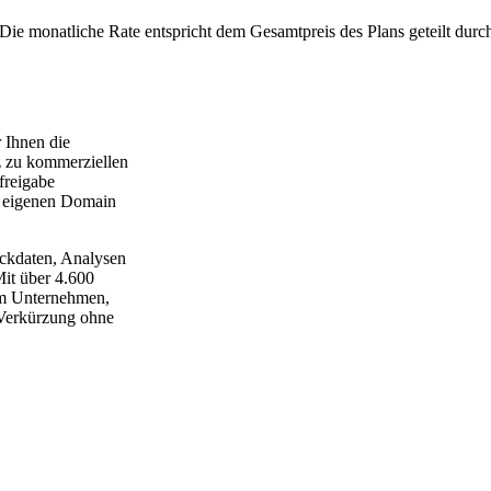
Die monatliche Rate entspricht dem Gesamtpreis des Plans geteilt durc
 Ihnen die
tz zu kommerziellen
freigabe
er eigenen Domain
ickdaten, Analysen
Mit über 4.600
dem Unternehmen,
L-Verkürzung ohne