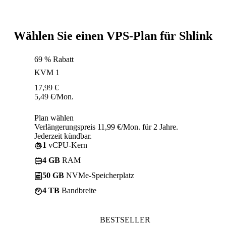
Wählen Sie einen VPS-Plan für Shlink
69 % Rabatt
KVM 1
17,99
€
5,49
€
/Mon.
Plan wählen
Verlängerungspreis 11,99 €/Mon. für 2 Jahre.
Jederzeit kündbar.
1
vCPU-Kern
4 GB
RAM
50 GB
NVMe-Speicherplatz
4 TB
Bandbreite
BESTSELLER