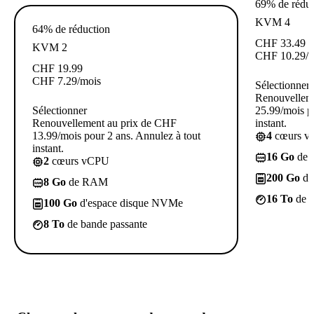
69% de réduc
KVM 4
64% de réduction
CHF
33.49
KVM 2
CHF
10.29
/
CHF
19.99
CHF
7.29
/mois
Sélectionner
Renouvellem
Sélectionner
25.99/mois p
Renouvellement au prix de CHF
instant.
13.99/mois pour 2 ans. Annulez à tout
4
cœurs 
instant.
16 Go
de
2
cœurs vCPU
200 Go
d'
8 Go
de RAM
16 To
de b
100 Go
d'espace disque NVMe
8 To
de bande passante