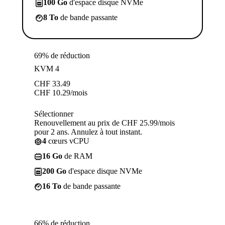
100 Go
d'espace disque NVMe
8 To
de bande passante
69% de réduction
KVM 4
CHF
33.49
CHF
10.29
/mois
Sélectionner
Renouvellement au prix de CHF 25.99/mois
pour 2 ans. Annulez à tout instant.
4
cœurs vCPU
16 Go
de RAM
200 Go
d'espace disque NVMe
16 To
de bande passante
66% de réduction