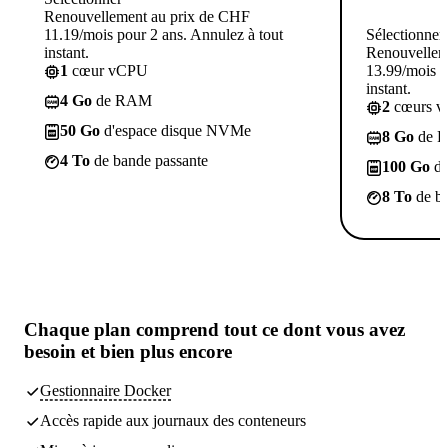
Renouvellement au prix de CHF
11.19/mois pour 2 ans. Annulez à tout
Sélectionner
instant.
Renouvellem
1
cœur vCPU
13.99/mois p
instant.
4 Go
de RAM
2
cœurs 
50 Go
d'espace disque NVMe
8 Go
de 
4 To
de bande passante
100 Go
d'
8 To
de ba
Chaque plan comprend
tout ce dont vous avez
besoin
et bien plus encore
Gestionnaire Docker
Accès rapide aux journaux des conteneurs