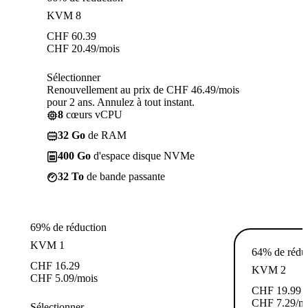
KVM 8
CHF
60.39
CHF
20.49
/mois
Sélectionner
Renouvellement au prix de CHF 46.49/mois
pour 2 ans. Annulez à tout instant.
8
cœurs vCPU
32 Go
de RAM
400 Go
d'espace disque NVMe
32 To
de bande passante
69% de réduction
KVM 1
64% de rédu
CHF
16.29
KVM 2
CHF
5.09
/mois
CHF
19.99
CHF
7.29
/m
Sélectionner