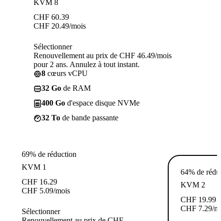
KVM 8
CHF
60.39
CHF
20.49
/mois
Sélectionner
Renouvellement au prix de CHF 46.49/mois
pour 2 ans. Annulez à tout instant.
8
cœurs vCPU
32 Go
de RAM
400 Go
d'espace disque NVMe
32 To
de bande passante
69% de réduction
KVM 1
64% de rédu
CHF
16.29
KVM 2
CHF
5.09
/mois
CHF
19.99
CHF
7.29
/m
Sélectionner
Renouvellement au prix de CHF