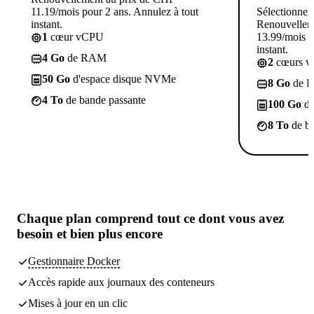
11.19/mois pour 2 ans. Annulez à tout
Sélectionner
instant.
Renouvellem
1
cœur vCPU
13.99/mois p
instant.
4 Go
de RAM
2
cœurs 
50 Go
d'espace disque NVMe
8 Go
de 
4 To
de bande passante
100 Go
d'
8 To
de ba
Chaque plan comprend
tout ce dont vous avez
besoin
et bien plus encore
Gestionnaire Docker
Accès rapide aux journaux des conteneurs
Mises à jour en un clic