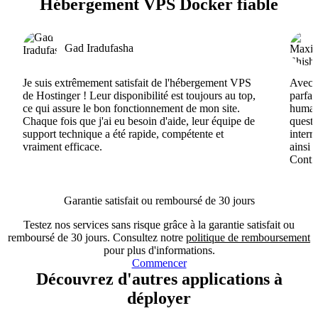
Hébergement VPS Docker fiable
Gad Iradufasha
Je suis extrêmement satisfait de l'hébergement VPS
Avec H
de Hostinger ! Leur disponibilité est toujours au top,
parfai
ce qui assure le bon fonctionnement de mon site.
humain
Chaque fois que j'ai eu besoin d'aide, leur équipe de
questi
support technique a été rapide, compétente et
interr
vraiment efficace.
ainsi 
Conti
Garantie satisfait ou remboursé de 30 jours
Testez nos services sans risque grâce à la garantie satisfait ou
remboursé de 30 jours. Consultez notre
politique de remboursement
pour plus d'informations.
Commencer
Découvrez d'autres applications à
déployer