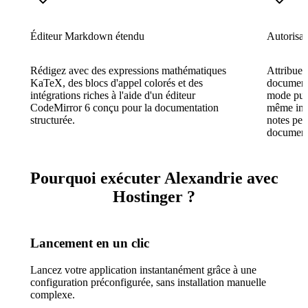
Éditeur Markdown étendu
Autorisat
Rédigez avec des expressions mathématiques
Attribuez
KaTeX, des blocs d'appel colorés et des
document
intégrations riches à l'aide d'un éditeur
mode publ
CodeMirror 6 conçu pour la documentation
même inst
structurée.
notes per
document
Pourquoi exécuter Alexandrie avec
Hostinger ?
Lancement en un clic
Lancez votre application instantanément grâce à une
configuration préconfigurée, sans installation manuelle
complexe.