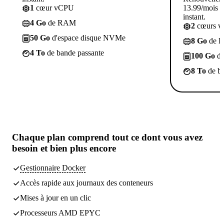
1
cœur vCPU
13.99/mois p
instant.
4 Go
de RAM
2
cœurs 
50 Go
d'espace disque NVMe
8 Go
de 
4 To
de bande passante
100 Go
d'
8 To
de ba
Chaque plan comprend
tout ce dont vous avez
besoin
et bien plus encore
Gestionnaire Docker
Accès rapide aux journaux des conteneurs
Mises à jour en un clic
Processeurs AMD EPYC