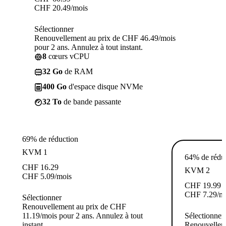
CHF
20.49
/mois
Sélectionner
Renouvellement au prix de CHF 46.49/mois
pour 2 ans. Annulez à tout instant.
8
cœurs vCPU
32 Go
de RAM
400 Go
d'espace disque NVMe
32 To
de bande passante
69% de réduction
KVM 1
64% de rédu
CHF
16.29
KVM 2
CHF
5.09
/mois
CHF
19.99
CHF
7.29
/m
Sélectionner
Renouvellement au prix de CHF
11.19/mois pour 2 ans. Annulez à tout
Sélectionner
instant.
Renouvellem