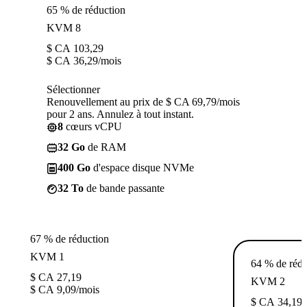
65 % de réduction
KVM 8
$ CA
103,29
$ CA
36,29
/mois
Sélectionner
Renouvellement au prix de $ CA 69,79/mois
pour 2 ans. Annulez à tout instant.
8
cœurs vCPU
32 Go
de RAM
400 Go
d'espace disque NVMe
32 To
de bande passante
67 % de réduction
KVM 1
64 % de rédu
$ CA
27,19
KVM 2
$ CA
9,09
/mois
$ CA
34,19