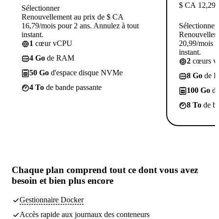
$ CA
12,29
/
Sélectionner
Renouvellement au prix de $ CA
16,79/mois pour 2 ans. Annulez à tout
Sélectionner
instant.
Renouvellem
1
cœur vCPU
20,99/mois p
instant.
4 Go
de RAM
2
cœurs 
50 Go
d'espace disque NVMe
8 Go
de 
4 To
de bande passante
100 Go
d'
8 To
de ba
Chaque plan comprend tout
ce dont vous avez
besoin
et bien plus encore
Gestionnaire Docker
Accès rapide aux journaux des conteneurs