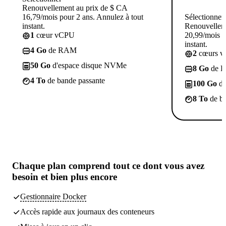
Renouvellement au prix de $ CA
16,79/mois pour 2 ans. Annulez à tout
Sélectionner
instant.
Renouvellem
1
cœur vCPU
20,99/mois p
instant.
4 Go
de RAM
2
cœurs 
50 Go
d'espace disque NVMe
8 Go
de 
4 To
de bande passante
100 Go
d'
8 To
de ba
Chaque plan comprend tout
ce dont vous avez
besoin
et bien plus encore
Gestionnaire Docker
Accès rapide aux journaux des conteneurs