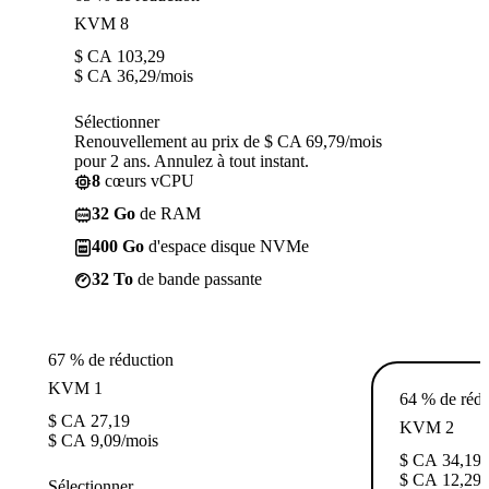
KVM 8
$ CA
103,29
$ CA
36,29
/mois
Sélectionner
Renouvellement au prix de $ CA 69,79/mois
pour 2 ans. Annulez à tout instant.
8
cœurs vCPU
32 Go
de RAM
400 Go
d'espace disque NVMe
32 To
de bande passante
67 % de réduction
KVM 1
64 % de rédu
$ CA
27,19
KVM 2
$ CA
9,09
/mois
$ CA
34,19
$ CA
12,29
/
Sélectionner