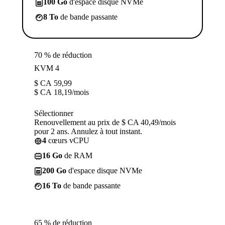
100 Go
d'espace disque NVMe
8 To
de bande passante
70 % de réduction
KVM 4
$ CA
59,99
$ CA
18,19
/mois
Sélectionner
Renouvellement au prix de $ CA 40,49/mois
pour 2 ans. Annulez à tout instant.
4
cœurs vCPU
16 Go
de RAM
200 Go
d'espace disque NVMe
16 To
de bande passante
65 % de réduction