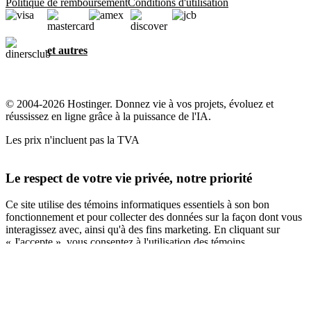
Politique de remboursement
Conditions d'utilisation
et autres
© 2004-2026 Hostinger. Donnez vie à vos projets, évoluez et
réussissez en ligne grâce à la puissance de l'IA.
Les prix n'incluent pas la TVA
Le respect de votre vie privée, notre priorité
Ce site utilise des témoins informatiques essentiels à son bon
fonctionnement et pour collecter des données sur la façon dont vous
interagissez avec, ainsi qu'à des fins marketing. En cliquant sur
« J'accepte », vous consentez à l'utilisation des témoins
informatiques pour la publicité, la personnalisation et l'analyse,
comme décrit dans notre
Politique en matière de témoins
informatiques
.
Tout accepter
Tout refuser
Paramètres des cookies