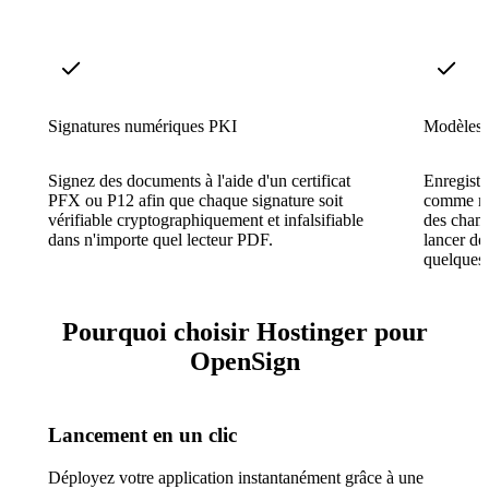
Signatures numériques PKI
Modèles r
Signez des documents à l'aide d'un certificat
Enregistr
PFX ou P12 afin que chaque signature soit
comme mod
vérifiable cryptographiquement et infalsifiable
des champ
dans n'importe quel lecteur PDF.
lancer des
quelques
Pourquoi choisir Hostinger pour
OpenSign
Lancement en un clic
Déployez votre application instantanément grâce à une