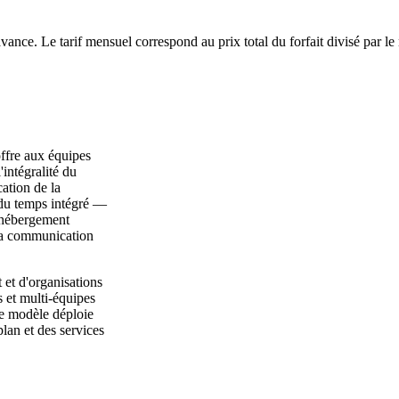
avance. Le tarif mensuel correspond au prix total du forfait divisé par l
ffre aux équipes
intégralité du
cation de la
 du temps intégré —
o-hébergement
 la communication
 et d'organisations
s et multi-équipes
Ce modèle déploie
lan et des services