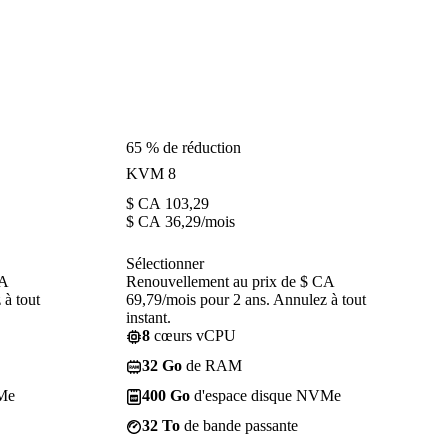
65 % de réduction
KVM 8
$ CA
103,29
$ CA
36,29
/mois
Sélectionner
CA
Renouvellement au prix de $ CA
 à tout
69,79/mois pour 2 ans. Annulez à tout
instant.
8
cœurs vCPU
32 Go
de RAM
Me
400 Go
d'espace disque NVMe
32 To
de bande passante