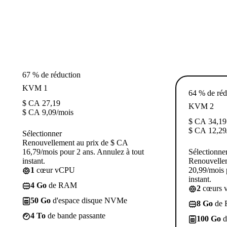
67 % de réduction
KVM 1
64 % de réd
$ CA
27,19
KVM 2
$ CA
9,09
/mois
$ CA
34,19
$ CA
12,29
Sélectionner
Renouvellement au prix de $ CA
16,79/mois pour 2 ans. Annulez à tout
Sélectionne
instant.
Renouvelle
1
cœur vCPU
20,99/mois 
instant.
4 Go
de RAM
2
cœurs 
50 Go
d'espace disque NVMe
8 Go
de
4 To
de bande passante
100 Go
d