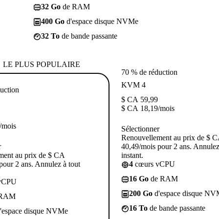
32 Go
de RAM
400 Go
d'espace disque NVMe
32 To
de bande passante
LE PLUS POPULAIRE
70 % de réduction
KVM 4
uction
$ CA
59,99
$ CA
18,19
/mois
/mois
Sélectionner
Renouvellement au prix de $ 
r
40,49/mois pour 2 ans. Annulez
ment au prix de $ CA
instant.
pour 2 ans. Annulez à tout
4
cœurs vCPU
16 Go
de RAM
vCPU
200 Go
d'espace disque NV
 RAM
16 To
de bande passante
'espace disque NVMe