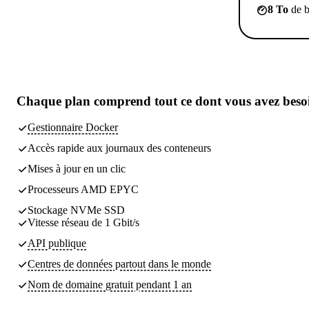
8 To
de b
Chaque plan comprend tout
ce dont vous avez beso
Gestionnaire Docker
Accès rapide aux journaux des conteneurs
Mises à jour en un clic
Processeurs AMD EPYC
Stockage NVMe SSD
Vitesse réseau de 1 Gbit/s
API publique
Centres de données partout dans le monde
Nom de domaine gratuit pendant 1 an