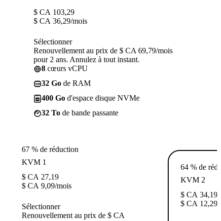
$ CA
103,29
$ CA
36,29
/mois
Sélectionner
Renouvellement au prix de $ CA 69,79/mois
pour 2 ans. Annulez à tout instant.
8
cœurs vCPU
32 Go
de RAM
400 Go
d'espace disque NVMe
32 To
de bande passante
67 % de réduction
KVM 1
64 % de rédu
$ CA
27,19
KVM 2
$ CA
9,09
/mois
$ CA
34,19
$ CA
12,29
/
Sélectionner
Renouvellement au prix de $ CA