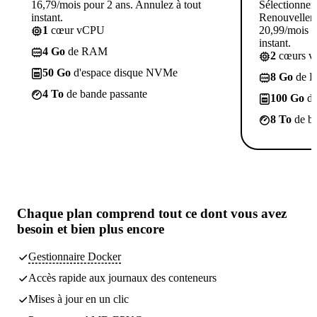
16,79/mois pour 2 ans. Annulez à tout
Sélectionner
instant.
Renouvellem
1
cœur vCPU
20,99/mois p
instant.
4 Go
de RAM
2
cœurs 
50 Go
d'espace disque NVMe
8 Go
de 
4 To
de bande passante
100 Go
d'
8 To
de ba
Chaque plan comprend tout
ce dont vous avez
besoin
et bien plus encore
Gestionnaire Docker
Accès rapide aux journaux des conteneurs
Mises à jour en un clic