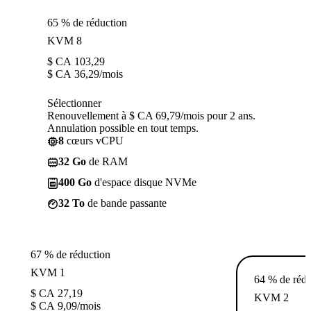
65 % de réduction
KVM 8
$ CA
103,29
$ CA
36,29
/mois
Sélectionner
Renouvellement à $ CA 69,79/mois pour 2 ans.
Annulation possible en tout temps.
8
cœurs vCPU
32 Go
de RAM
400 Go
d'espace disque NVMe
32 To
de bande passante
67 % de réduction
KVM 1
64 % de rédu
$ CA
27,19
KVM 2
$ CA
9,09
/mois