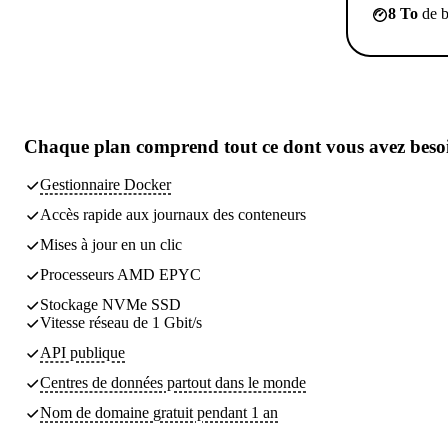
8 To
de b
Chaque plan comprend tout
ce dont vous avez beso
Gestionnaire Docker
Accès rapide aux journaux des conteneurs
Mises à jour en un clic
Processeurs AMD EPYC
Stockage NVMe SSD
Vitesse réseau de 1 Gbit/s
API publique
Centres de données partout dans le monde
Nom de domaine gratuit pendant 1 an