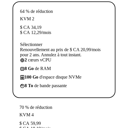
64 % de réduction
KVM 2
$ CA
34,19
$ CA
12,29
/mois
Sélectionner
Renouvellement au prix de $ CA 20,99/mois
pour 2 ans. Annulez à tout instant.
2
cœurs vCPU
8 Go
de RAM
100 Go
d'espace disque NVMe
8 To
de bande passante
70 % de réduction
KVM 4
$ CA
59,99