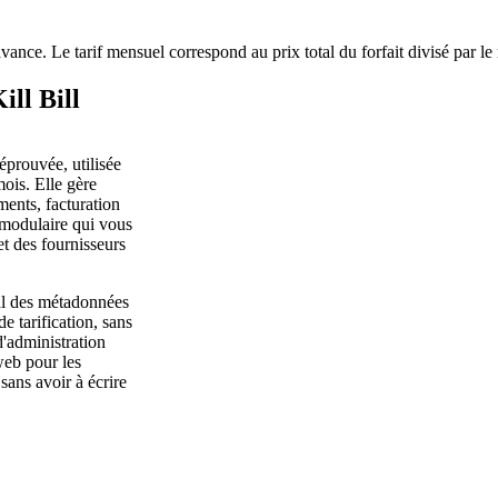
avance. Le tarif mensuel correspond au prix total du forfait divisé par l
ll Bill
éprouvée, utilisée
mois. Elle gère
ents, facturation
 modulaire qui vous
t des fournisseurs
tal des métadonnées
e tarification, sans
 d'administration
web pour les
sans avoir à écrire