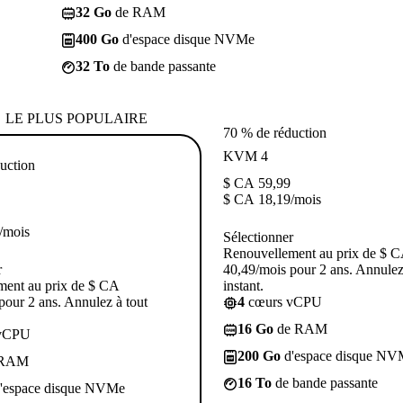
32 Go
de RAM
400 Go
d'espace disque NVMe
32 To
de bande passante
LE PLUS POPULAIRE
70 % de réduction
KVM 4
uction
$ CA
59,99
$ CA
18,19
/mois
/mois
Sélectionner
Renouvellement au prix de $ 
r
40,49/mois pour 2 ans. Annulez
ment au prix de $ CA
instant.
pour 2 ans. Annulez à tout
4
cœurs vCPU
16 Go
de RAM
vCPU
200 Go
d'espace disque NV
 RAM
16 To
de bande passante
'espace disque NVMe