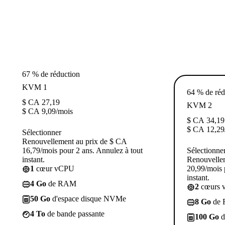
67 % de réduction
KVM 1
64 % de réd
$ CA
27,19
KVM 2
$ CA
9,09
/mois
$ CA
34,19
$ CA
12,29
Sélectionner
Renouvellement au prix de $ CA
16,79/mois pour 2 ans. Annulez à tout
Sélectionne
instant.
Renouvelle
1
cœur vCPU
20,99/mois 
instant.
4 Go
de RAM
2
cœurs 
50 Go
d'espace disque NVMe
8 Go
de
4 To
de bande passante
100 Go
d