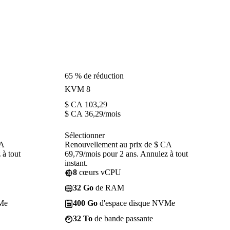
65 % de réduction
KVM 8
$ CA
103,29
$ CA
36,29
/mois
Sélectionner
CA
Renouvellement au prix de $ CA
 à tout
69,79/mois pour 2 ans. Annulez à tout
instant.
8
cœurs vCPU
32 Go
de RAM
Me
400 Go
d'espace disque NVMe
32 To
de bande passante