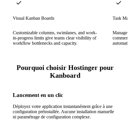
Visual Kanban Boards
Task Ma
Customizable columns, swimlanes, and work-
Manage ta
in-progress limits give teams clear visibility of
comments,
workflow bottlenecks and capacity.
automatic
Pourquoi choisir Hostinger pour
Kanboard
Lancement en un clic
Déployez votre application instantanément grâce à une
configuration préinstallée. Aucune installation manuelle
ni paramétrage de configuration complexe.