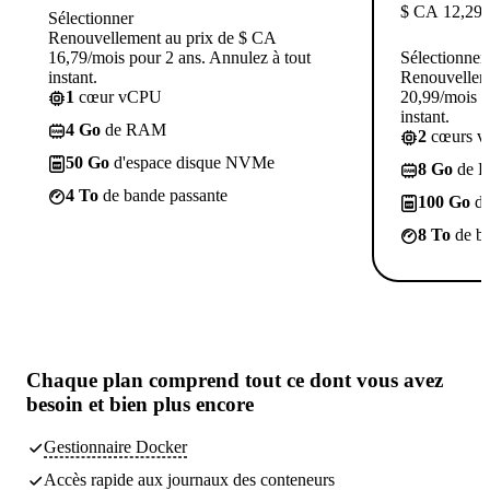
$ CA
12,29
/
Sélectionner
Renouvellement au prix de $ CA
16,79/mois pour 2 ans. Annulez à tout
Sélectionner
instant.
Renouvellem
1
cœur vCPU
20,99/mois p
instant.
4 Go
de RAM
2
cœurs 
50 Go
d'espace disque NVMe
8 Go
de 
4 To
de bande passante
100 Go
d'
8 To
de ba
Chaque plan comprend tout
ce dont vous avez
besoin
et bien plus encore
Gestionnaire Docker
Accès rapide aux journaux des conteneurs