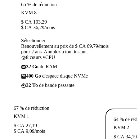
65 % de réduction
KVM 8
$ CA
103,29
$ CA
36,29
/mois
Sélectionner
Renouvellement au prix de $ CA 69,79/mois
pour 2 ans. Annulez à tout instant.
8
cœurs vCPU
32 Go
de RAM
400 Go
d'espace disque NVMe
32 To
de bande passante
67 % de réduction
KVM 1
64 % de rédu
$ CA
27,19
KVM 2
$ CA
9,09
/mois
$ CA
34,19