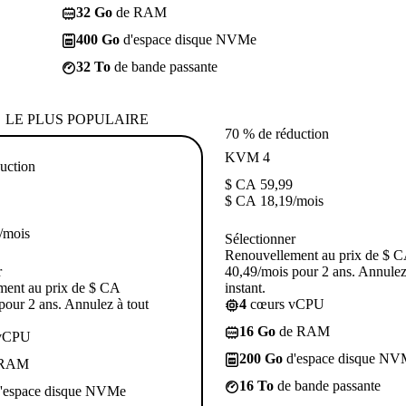
32 Go
de RAM
400 Go
d'espace disque NVMe
32 To
de bande passante
LE PLUS POPULAIRE
70 % de réduction
KVM 4
uction
$ CA
59,99
$ CA
18,19
/mois
/mois
Sélectionner
Renouvellement au prix de $ 
r
40,49/mois pour 2 ans. Annulez
ment au prix de $ CA
instant.
pour 2 ans. Annulez à tout
4
cœurs vCPU
16 Go
de RAM
vCPU
200 Go
d'espace disque NV
 RAM
16 To
de bande passante
'espace disque NVMe