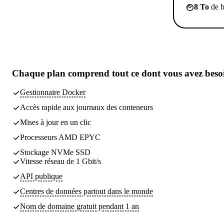
8 To
de b
Chaque plan comprend tout
ce dont vous avez beso
Gestionnaire Docker
Accès rapide aux journaux des conteneurs
Mises à jour en un clic
Processeurs AMD EPYC
Stockage NVMe SSD
Vitesse réseau de 1 Gbit/s
API publique
Centres de données partout dans le monde
Nom de domaine gratuit pendant 1 an