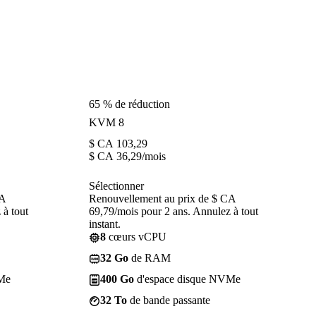
65 % de réduction
KVM 8
$ CA
103,29
$ CA
36,29
/mois
Sélectionner
CA
Renouvellement au prix de $ CA
 à tout
69,79/mois pour 2 ans. Annulez à tout
instant.
8
cœurs vCPU
32 Go
de RAM
Me
400 Go
d'espace disque NVMe
32 To
de bande passante