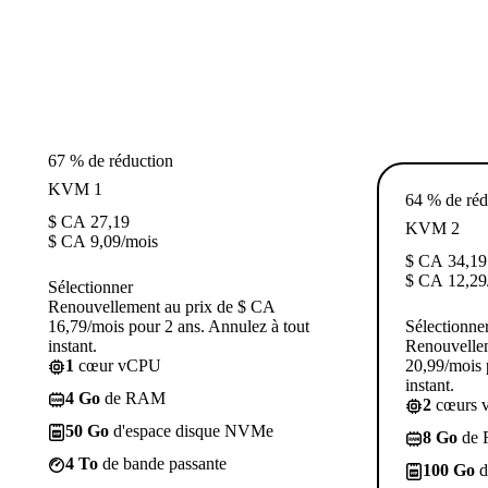
67 % de réduction
KVM 1
64 % de réd
$ CA
27,19
KVM 2
$ CA
9,09
/mois
$ CA
34,19
$ CA
12,29
Sélectionner
Renouvellement au prix de $ CA
16,79/mois pour 2 ans. Annulez à tout
Sélectionne
instant.
Renouvelle
1
cœur vCPU
20,99/mois 
instant.
4 Go
de RAM
2
cœurs 
50 Go
d'espace disque NVMe
8 Go
de
4 To
de bande passante
100 Go
d