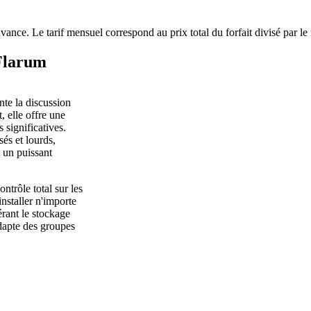
avance. Le tarif mensuel correspond au prix total du forfait divisé par l
 Flarum
te la discussion
 elle offre une
 significatives.
és et lourds,
 un puissant
trôle total sur les
installer n'importe
rant le stockage
dapte des groupes