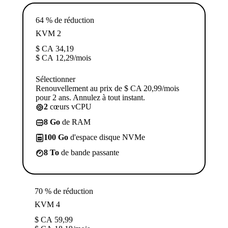
64 % de réduction
KVM 2
$ CA
34,19
$ CA
12,29
/mois
Sélectionner
Renouvellement au prix de $ CA 20,99/mois
pour 2 ans. Annulez à tout instant.
2
cœurs vCPU
8 Go
de RAM
100 Go
d'espace disque NVMe
8 To
de bande passante
70 % de réduction
KVM 4
$ CA
59,99