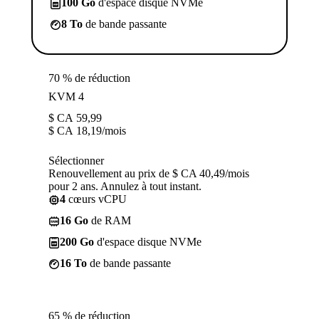
100 Go
d'espace disque NVMe
8 To
de bande passante
70 % de réduction
KVM 4
$ CA
59,99
$ CA
18,19
/mois
Sélectionner
Renouvellement au prix de $ CA 40,49/mois
pour 2 ans. Annulez à tout instant.
4
cœurs vCPU
16 Go
de RAM
200 Go
d'espace disque NVMe
16 To
de bande passante
65 % de réduction