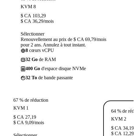
KVM 8
$ CA
103,29
$ CA
36,29
/mois
Sélectionner
Renouvellement au prix de $ CA 69,79/mois
pour 2 ans. Annulez à tout instant.
8
cœurs vCPU
32 Go
de RAM
400 Go
d'espace disque NVMe
32 To
de bande passante
67 % de réduction
KVM 1
64 % de rédu
$ CA
27,19
KVM 2
$ CA
9,09
/mois
$ CA
34,19
$ CA
12,29
/
Sélectionner