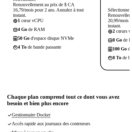
Renouvellement au prix de $ CA
16,79/mois pour 2 ans. Annulez à tout
Sélectionner
instant.
Renouvellem
1
cœur vCPU
20,99/mois p
instant.
4 Go
de RAM
2
cœurs 
50 Go
d'espace disque NVMe
8 Go
de 
4 To
de bande passante
100 Go
d'
8 To
de ba
Chaque plan comprend tout
ce dont vous avez
besoin
et bien plus encore
Gestionnaire Docker
Accès rapide aux journaux des conteneurs