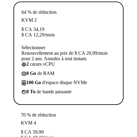
64 % de réduction
KVM 2
$ CA
34,19
$ CA
12,29
/mois
Sélectionner
Renouvellement au prix de $ CA 20,99/mois
pour 2 ans. Annulez à tout instant.
2
cœurs vCPU
8 Go
de RAM
100 Go
d'espace disque NVMe
8 To
de bande passante
70 % de réduction
KVM 4
$ CA
59,99