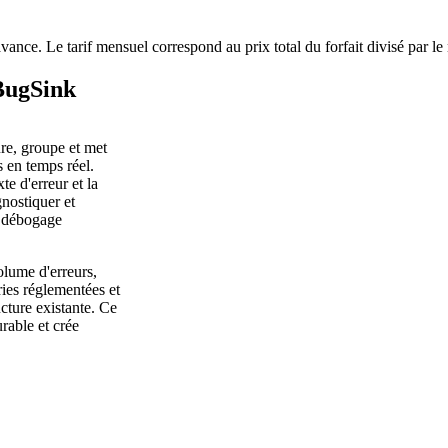
avance. Le tarif mensuel correspond au prix total du forfait divisé par l
BugSink
re, groupe et met
s en temps réel.
te d'erreur et la
nostiquer et
e débogage
olume d'erreurs,
ies réglementées et
ucture existante. Ce
able et crée