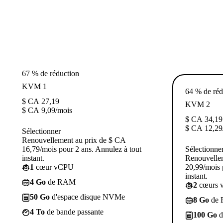
67 % de réduction
KVM 1
64 % de réd
$ CA
27,19
KVM 2
$ CA
9,09
/mois
$ CA
34,19
$ CA
12,29
Sélectionner
Renouvellement au prix de $ CA
16,79/mois pour 2 ans. Annulez à tout
Sélectionne
instant.
Renouvelle
1
cœur vCPU
20,99/mois 
instant.
4 Go
de RAM
2
cœurs 
50 Go
d'espace disque NVMe
8 Go
de
4 To
de bande passante
100 Go
d