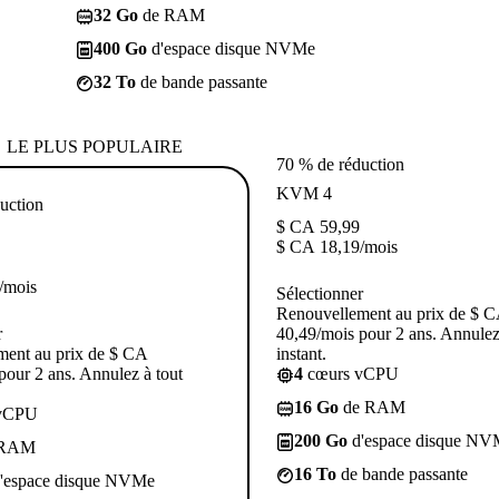
32 Go
de RAM
400 Go
d'espace disque NVMe
32 To
de bande passante
LE PLUS POPULAIRE
70 % de réduction
KVM 4
uction
$ CA
59,99
$ CA
18,19
/mois
/mois
Sélectionner
Renouvellement au prix de $ 
r
40,49/mois pour 2 ans. Annulez
ment au prix de $ CA
instant.
pour 2 ans. Annulez à tout
4
cœurs vCPU
16 Go
de RAM
vCPU
200 Go
d'espace disque NV
 RAM
16 To
de bande passante
'espace disque NVMe