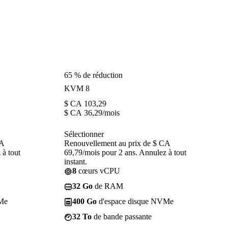
65 % de réduction
KVM 8
$ CA
103,29
$ CA
36,29
/mois
Sélectionner
CA
Renouvellement au prix de $ CA
 à tout
69,79/mois pour 2 ans. Annulez à tout
instant.
8
cœurs vCPU
32 Go
de RAM
Me
400 Go
d'espace disque NVMe
32 To
de bande passante