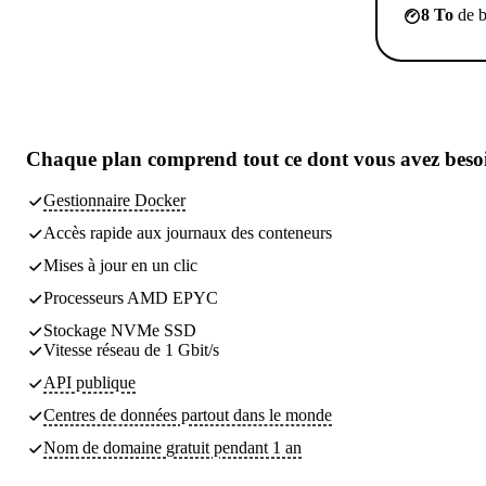
8 To
de b
Chaque plan comprend tout
ce dont vous avez beso
Gestionnaire Docker
Accès rapide aux journaux des conteneurs
Mises à jour en un clic
Processeurs AMD EPYC
Stockage NVMe SSD
Vitesse réseau de 1 Gbit/s
API publique
Centres de données partout dans le monde
Nom de domaine gratuit pendant 1 an